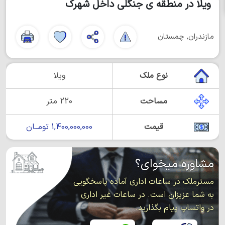
ویلا در منطقه ی جنگلی داخل شهرک
مازندران, چمستان
نوع ملک
ویلا
مساحت
220 متر
قیمت
1,400,000,000 تومــان
مشاوره میخوای؟
مسترملک در ساعات اداری آماده پاسخگویی
به شما عزیزان است. در ساعات غیر اداری
در واتساپ پیام بگذارید.