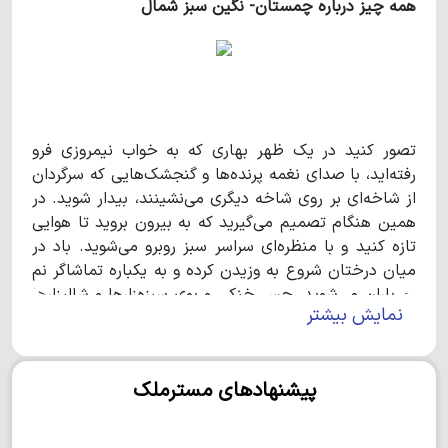
همه چیز درباره چمستان- نگین سبز شمال
تصور کنید در یک ظهر بهاری که به خواب نیمروزی فرو
رفته‌اید، با صدای نغمه پرنده‌ها و گنجشک‌هایی که سرگردان
از شاخه‌ای بر روی شاخه دیگری می‌نشینند، بیدار شوید. در
همین هنگام تصمیم می‌گیرید که به بیرون بروید تا هوایی
تازه کنید و با منظره‌ای سراسر سبز روبرو می‌شوید. باد در
میان درختان شروع به وزیدن کرده و به یکباره تماشاگر نم
نم باران می‌شوید. حس خنکی و بوی سبزه‌زارها و شالیزارها
نمایش بیشتر
همان بهشتی است که همیشه انتظارش را داشتید. درست
حدس زدید، اینجا چمستان- نگین سبز شمال است. اینجا
حتی خوردن نان محلی و عطر چای، طعم دیگری دارد. از
پیشنهادهای مسترملک
مردمان بومی این منطقه شنیده‌ام که نام چمستان به دلیل
چمنزارهای بی‌حد و اندازه و پوشش گیاهی آن است. برخی
دیگر نیز نام چمستان را ریشه در تاریخ این منطقه