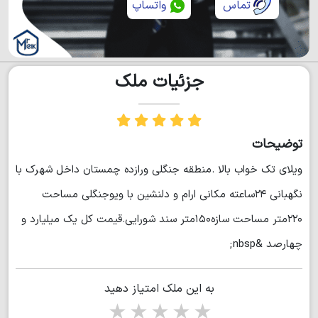
تماس
واتساپ
جزئیات ملک
توضیحات
ویلای تک خواب بالا .منطقه جنگلی ورازده چمستان داخل شهرک با
نگهبانی ۲۴ساعته مکانی ارام و دلنشین با ویوجنگلی مساحت
۲۲۰متر مساحت سازه۱۵۰متر سند شورایی.قیمت کل یک میلیارد و
چهارصد &nbsp;
به این ملک امتیاز دهید
1 star
2 stars
3 stars
4 stars
5 stars