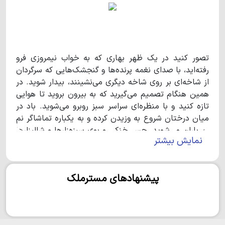
تصور کنید در یک ظهر بهاری که به خواب نیمروزی فرو
رفته‌اید، با صدای نغمه پرنده‌ها و گنجشک‌هایی که سرگردان
از شاخه‌ای بر روی شاخه دیگری می‌نشینند، بیدار شوید. در
همین هنگام تصمیم می‌گیرید که به بیرون بروید تا هوایی
تازه کنید و با منظره‌ای سراسر سبز روبرو می‌شوید. باد در
میان درختان شروع به وزیدن کرده و به یکباره تماشاگر نم
نم باران می‌شوید. حس خنکی و بوی سبزه‌زارها و شالیزارها
نمایش بیشتر
همان بهشتی است که همیشه انتظارش را داشتید. درست
حدس زدید، اینجا چمستان- نگین سبز شمال است. اینجا
حتی خوردن نان محلی و عطر چای، طعم دیگری دارد. از
پیشنهادهای مسترملک
مردمان بومی این منطقه شنیده‌ام که نام چمستان به دلیل
چمنزارهای بی‌حد و اندازه و پوشش گیاهی آن است. برخی
دیگر نیز نام چمستان را ریشه در تاریخ این منطقه
می‌دانند. در هر صورت اگر هنوز برای سفر به چمستان در