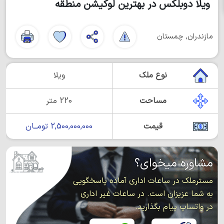
ویلا دوبلکس در بهترین لوکیشن منطقه
مازندران, چمستان
نوع ملک
ویلا
مساحت
220 متر
قیمت
2,500,000,000 تومــان
مشاوره میخوای؟
مسترملک در ساعات اداری آماده پاسخگویی
به شما عزیزان است. در ساعات غیر اداری
در واتساپ پیام بگذارید.