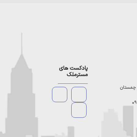
پادکست های
مسترملک
09