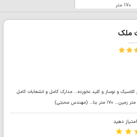
170 متر
ت ملک
طرح کلاسیک و نوساز و کلید نخورده... مدارک کامل و انشعابات کامل
امتیاز دهید
1 star
2 stars
3 stars
4 s