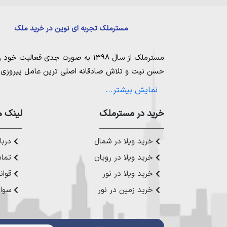
مسترملک تجربه ای نوین در خرید ملک
مسترملک
از سال 1398 به صورت جدی فعالیت خود را آغاز کرد. ما در مجموعه
حسن نیت و تلاش صادقانه اصلی ترین عامل پیروزی و 
مساعی خویش را به کار میگیریم تا بتوانیم با صداقت ک
نمایش بیشتر...
بیاوریم. مسترملک صرفاً در شهر های مرکزی مازندران
ملک در شمال
،
خرید در مستر‌ملک
خرید زمین در نور
،
خرید زمین در چ
لینک ه
رویان
،
خرید زمین در محمودآباد
و همینطور
خرید وی
چمستان
،
خرید ویلا در نوشهر
،
خرید ویلا در محمودآ
خرید ویلا در شمال
دربار
عزیز خدمت کنیم.
خرید ویلا در رویان
تماس
خرید ویلا در نور
قوان
خرید زمین در نور
سوال