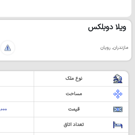
ویلا دوبلکس
مازندران, رویان
نوع ملک
مساحت
قیمت
00,000
تعداد اتاق