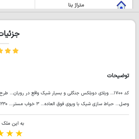
متراژ بنا
دوبلکس
جزئیا
چشم انداز زیبا
مستر دار
توضیحات
کد ۱۷۰۰... ویلای دوبلکس جنگلی و بسیار شیک واقع در رویان... 
وصل... حیاط سازی شیک با ویوی فوق العاده... ۳ خواب مستر... ۲۳۰ متر زمین... ۱۷۰ متر بنا... (مهندس محبتی)
به این ملک 
tars
5 stars