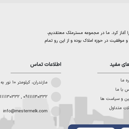
مسترملک
معتقدیم،
موفقیت در حوزه املاک بوده و از این رو تمام
امل بهترین ها را برای مشتریانمان به ارمغان
 خرید و فروش ملک انجام می‌دهد. برای
خرید
مستان
،
ای مفید
خرید زمین در نوشهر
،
خرید زمین در
اطلاعات تماس
لا در شمال
،
خرید ویلا در نور
،
خرید ویلا در
باد
و
خرید ویلا در رویان
میتوانیم به هموطنان
ه ما
مازندران، کیلومتر 10 نور به چمستان
 با ما
111130332
,
09111130332
ین و سیاست ها
ات متداول
info@mestermelk.com