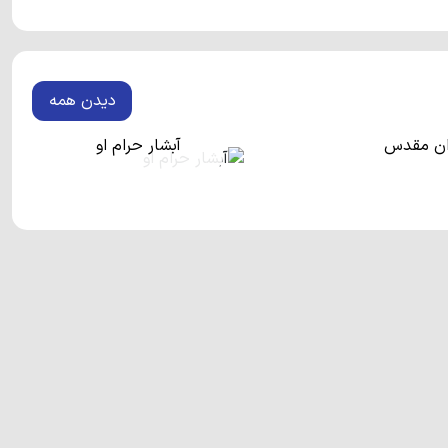
احیه کوهستانی، یکی از پربازدیدترین مناطق شمال کشور محسوب
احت 205 هکتار و امکانات رفاهی متعدد، در ابتدای مسیر کوهستانی قرار دارد. به دلیل وجود
دیدن همه
ی دریا واقع شده است، در ایام تعطیل سواحل رویان از شلوغ‌ترین
وردار، بازار روس‌ها، دریاچه آویدر، روستای وازک و ... از مناطق
وان مقدس
آبشار حرام او
در غرب رویان