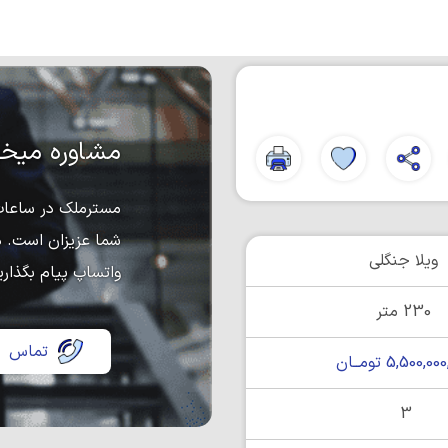
مشاوره میخو
مسترملک در ساعات 
شما عزیزان است. د
ویلا جنگلی
واتساپ پیام بگذاری
230 متر
تماس
5,500,0 تومــان
3