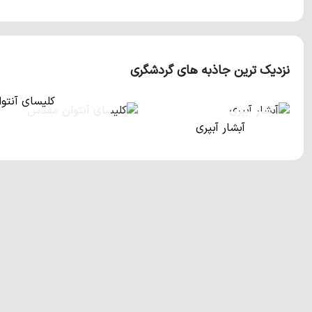
دارد.
جاذبه‌های طبیعی و اماکن دیدنی شهر رویان
شهر رویان به دلیل برخورداری از سواحل زیبا، پوشش جنگلی و ن
می‌شود. پارک جنگلی رویان با مس
نزدیک ترین جاذبه های گردشگری
پلاژهای مردانه و زنانه و ویلاهای خوش‌ساخت زیادی که در نزدیک
سواحل کشور به حساب می‌آیند. آبشار آب پری، آبشار حرام او، کوه س
کلیسای آنت
تماشایی هستند که در نزدیکی شهر رویان واقع شده‌اند.
آبشار آبپری
دریاچه آویدر 
مسیر دسترسی به رویان
جاده هراز به آمل، محمودآباد، نور، ابتدای جاده نور-نوشهر
جاده کندوان- چالوس- نوشهر- بعد از سیسنگان
فاصله از نوشهر: 42 کیلومتر
فاصله از نور: 2 کیلومتر