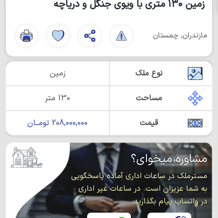
زمین ۱۳۰ متری با ویوی جنگل و دریاچه
مازندران, چمستان
نوع ملک
زمین
مساحت
130 متر
قیمت
208,000,000 تومــان
مشاوره میخوای؟
مسترملک در ساعات اداری آماده پاسخگویی
به شما عزیزان است. در ساعات غیر اداری
در واتساپ پیام بگذارید.