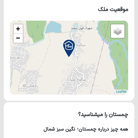
موقعیت ملک
+
−
Leaflet
چمستان را میشناسید؟
همه چیز درباره چمستان- نگین سبز شمال