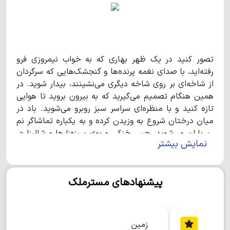
تصور کنید در یک ظهر بهاری که به خواب نیمروزی فرو
رفته‌اید، با صدای نغمه پرنده‌ها و گنجشک‌هایی که سرگردان
از شاخه‌ای بر روی شاخه دیگری می‌نشینند، بیدار شوید. در
همین هنگام تصمیم می‌گیرید که به بیرون بروید تا هوایی
تازه کنید و با منظره‌ای سراسر سبز روبرو می‌شوید. باد در
میان درختان شروع به وزیدن کرده و به یکباره تماشاگر نم
نم باران می‌شوید. حس خنکی و بوی سبزه‌زارها و شالیزارها
نمایش بیشتر
همان بهشتی است که همیشه انتظارش را داشتید. درست
حدس زدید، اینجا چمستان- نگین سبز شمال است. اینجا
حتی خوردن نان محلی و عطر چای، طعم دیگری دارد. از
پیشنهادهای مسترملک
مردمان بومی این منطقه شنیده‌ام که نام چمستان به دلیل
چمنزارهای بی‌حد و اندازه و پوشش گیاهی آن است. برخی
دیگر نیز نام چمستان را ریشه در تاریخ این منطقه
می‌دانند. در هر صورت اگر هنوز برای سفر به چمستان در
زمین