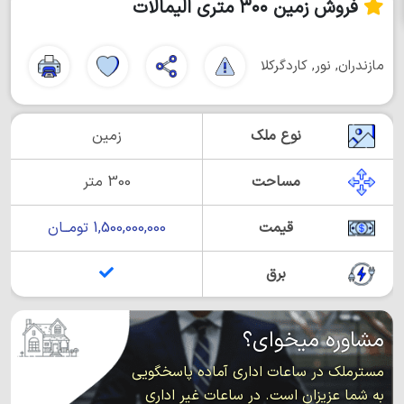
فروش زمین ۳۰۰ متری الیمالات
مازندران, نور, کاردگرکلا
نوع ملک
زمین
مساحت
300 متر
قیمت
1,500,000,000 تومــان
برق
مشاوره میخوای؟
مسترملک در ساعات اداری آماده پاسخگویی
به شما عزیزان است. در ساعات غیر اداری