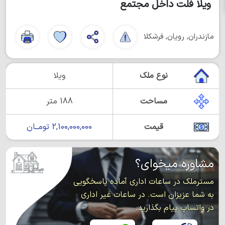
ویلا فلت داخل مجتمع
مازندران, رویان, فرشکلا
نوع ملک
ویلا
مساحت
188 متر
قیمت
2,100,000,000 تومــان
مشاوره میخوای؟
مسترملک در ساعات اداری آماده پاسخگویی
به شما عزیزان است. در ساعات غیر اداری
در واتساپ پیام بگذارید.