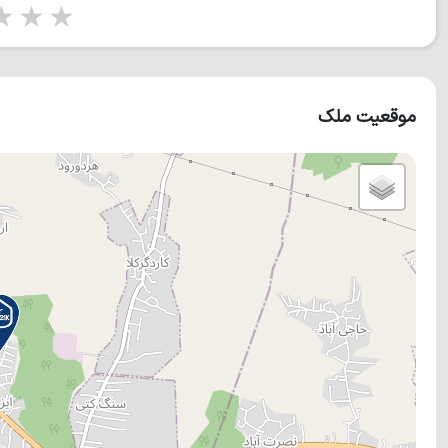
tars
5 stars
موقعیت ملک