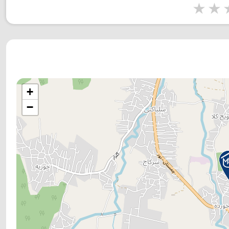
1 star
2 stars
3 stars
4 s
+
−