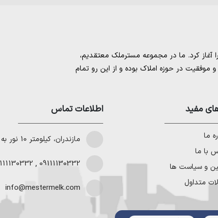
مسترملک
معتقدیم،
موفقیت در حوزه املاک بوده و از این رو تمام
امل بهترین ها را برای مشتریانمان به ارمغان
 خرید و فروش ملک انجام می‌دهد. برای
خرید
مستان
،
ای مفید
خرید زمین در نوشهر
،
خرید زمین در
اطلاعات تماس
لا در شمال
،
خرید ویلا در نور
،
خرید ویلا در
باد
و
خرید ویلا در رویان
میتوانیم به هموطنان
ه ما
مازندران، کیلومتر 10 نور به چمستان
 با ما
111130332
,
09111130332
ین و سیاست ها
ات متداول
info@mestermelk.com