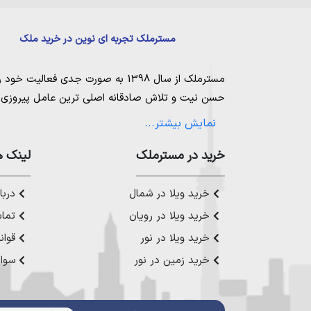
مسترملک تجربه ای نوین در خرید ملک
مسترملک
از سال 1398 به صورت جدی فعالیت خود را آغاز کرد. ما در مجموعه
حسن نیت و تلاش صادقانه اصلی ترین عامل پیروزی و 
مساعی خویش را به کار میگیریم تا بتوانیم با صداقت ک
نمایش بیشتر...
بیاوریم. مسترملک صرفاً در شهر های مرکزی مازندران
ملک در شمال
،
خرید در مستر‌ملک
خرید زمین در نور
،
خرید زمین در چ
لینک ه
رویان
،
خرید زمین در محمودآباد
و همینطور
خرید وی
چمستان
،
خرید ویلا در نوشهر
،
خرید ویلا در محمودآ
خرید ویلا در شمال
دربار
عزیز خدمت کنیم.
خرید ویلا در رویان
تماس
خرید ویلا در نور
قوان
خرید زمین در نور
سوال