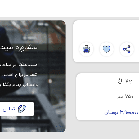
مشاوره میخو
مسترملک در ساعات 
شما عزیزان است. د
ویلا باغ
واتساپ پیام بگذاری
750 متر
تماس
3,900,0 تومــان