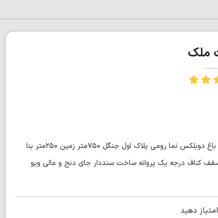
ت ملک
نور روستای ایزخورده منطقه جنگلی الیمالات ۵کیلومتری شهر نور ویلا باغ دوبلکس نما رومی پلاک اول جنگل ۷۵۰متر زمین ۲۵۰متر بنا
سقف کناف درجه یک پروانه ساخت سنددار جای دنج و عالی ویو
امتیاز دهید