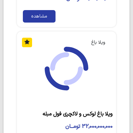
مشاهده
ویلا باغ
ویلا باغ لوکس و لاکچری فول مبله
32,000,000,000 تومــان