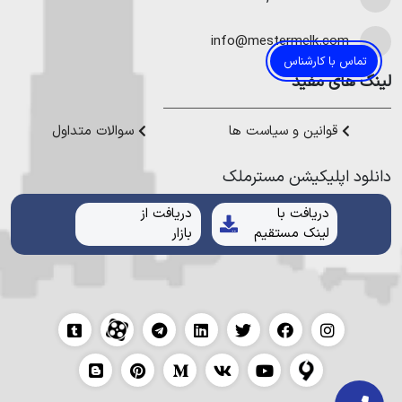
در نوشهر
،
خرید ویلا در محمودآباد
و
خرید ویلا در رویان
میتوانیم به
هموطنان عزیز خدمت کنیم.
info@mestermelk.com
تماس با کارشناس
لینک های مفید
قوانین و سیاست ها
سوالات متداول
دانلود اپلیکیشن مستر‌ملک
دریافت با
دریافت از
لینک مستقیم
بازار