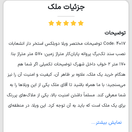
جزئیات ملک
توضیحات
Code: 4017 توضیحات مختصر ویلا دوبلکس استخر دار انشعابات
نصب سند تک‌برگ پروانه پایان‌کار متراژ زمین: ۵۷۰ متر متراژ بنا:
۱۷۰ متر ۲ خواب داخل شهرک توضیحات تکمیلی اگر شما هم
هنگام خرید یک ملک، علاوه بر ظاهر آن، کیفیت و امنیت آن را نیز
می‌سنجید؛ با ما همراه باشید تا آقای ملک یکی از این ویلا‌ها را به
شما معرفی کند. مسلماً داشتن امنیت بالا، یکی از ملاک‌های پر‌رنگ
برای یک ملک است که باید به آن توجه کرد. این ویلا، در منطقه‌ای
جنگلی قرار‌گرفته است و در فاصله ۳ کیلومتری جنگل و دریاچه
نمایش بیشتر...
زیبای الیمالات قرار دارد. فاصله‌ی آن تا شهر نور و دریا، ۶ کیلومتر