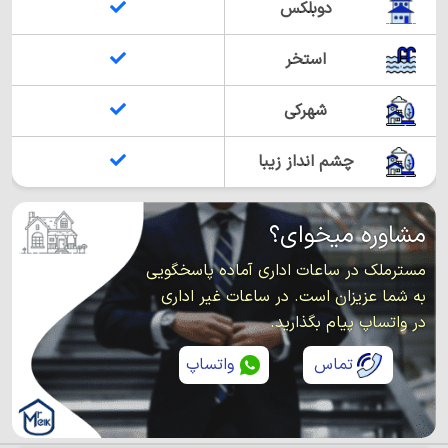
دوبلکس
استخر
شهرکی
چشم انداز زیبا
مشاوره میخوای؟
مسترملک در ساعات اداری آماده پاسخگویی
به شما عزیزان است. در ساعات غیر اداری
در واتساپ پیام بگذارید.
تماس
واتساپ