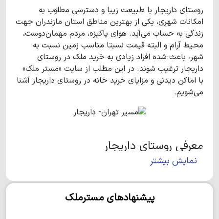
روستای داریجار با طبیعت زیبا و دسترسی مطلوب به
امکانات شهری، یکی از بهترین مناطق استان مازندران جهت
زندگی به حساب می‌آید. هوای پاکیزه، مردم مهمان‌دوست،
محیط آرام و البته قیمت نسبتا مناسب زمین نسبت به
شهر، باعث شده افراد زیادی به خرید ملک در روستای
داریجار ترغیب شوند. در این مطلب از سایت «مستر ملک»
با اماکن دیدنی و مزایای خرید خانه در روستای داریجار آشنا
می‌شویم.
معرفی روستای داریجار
نمایش بیشتر
روستای داریجار در 3.5 کیلومتری شهر نور در استان
مازندران واقع شده است. داریجار روستایی در دل جنگل
است که سه طرف آن با پوشش جنگلی احاطه شده و ورود
پیشنهادهای مسترملک
به آن از طریق روستای گنج یاب صورت می‌گیرد. در آخرین
سرشماری، جمعیت داریجار 196 نفر اعلام شده است و به