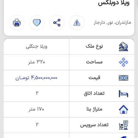
ویلا دوبلکس
مازندران, نور, دارجار
نوع ملک
ویلا جنگلی
مساحت
320 متر
قیمت
4,500,000,000 تومــان
تعداد اتاق
2
متراژ بنا
170 متر
تعداد سرویس
2