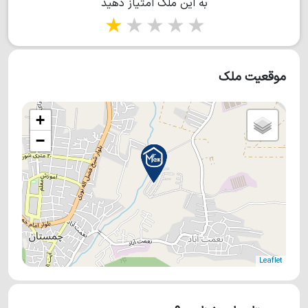
به این ملک امتیاز دهید
حیاط آهنی cnc پارکینگ سقف pvc (شهرام زلفی)
1 star
2 stars
3 stars
4 stars
5 stars
موقعیت ملک
+
−
Leaflet