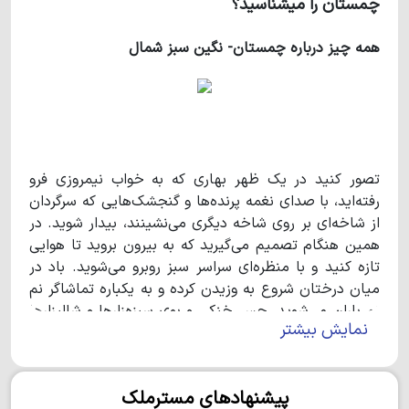
چمستان را میشناسید؟
همه چیز درباره چمستان- نگین سبز شمال
تصور کنید در یک ظهر بهاری که به خواب نیمروزی فرو
رفته‌اید، با صدای نغمه پرنده‌ها و گنجشک‌هایی که سرگردان
از شاخه‌ای بر روی شاخه دیگری می‌نشینند، بیدار شوید. در
همین هنگام تصمیم می‌گیرید که به بیرون بروید تا هوایی
تازه کنید و با منظره‌ای سراسر سبز روبرو می‌شوید. باد در
میان درختان شروع به وزیدن کرده و به یکباره تماشاگر نم
نم باران می‌شوید. حس خنکی و بوی سبزه‌زارها و شالیزارها
نمایش بیشتر
همان بهشتی است که همیشه انتظارش را داشتید. درست
حدس زدید، اینجا چمستان- نگین سبز شمال است. اینجا
حتی خوردن نان محلی و عطر چای، طعم دیگری دارد. از
پیشنهادهای مسترملک
مردمان بومی این منطقه شنیده‌ام که نام چمستان به دلیل