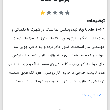
توضیحات
Code: 4048 ویلا نیم‌دوبلکس نما سنگ در شهرک با نگهبانی و
ویلا دارای دزدگیر متراژ زمین: ۲۶۰ متر متراژ بنا: ۱۶۰ متر دویلا
مهندسی ساز انشعابات کنتور مادر نرده و پله داخل چوبی سه
خواب بزرگ مستر شیشه ای با شیرآلات طلایی نصبیجات لوکس
اتاق خواب‌ها کار چوب و کاغذ دیواری سقف کناف و چوب کمد دو
عدد کابینت خارجی با جزیره، گاز رومیزی، هود کف عایق سیستم
گرمایشی شوفاژ و بخاری گازی پنجره دوجداره توری درب ضد
سرقت تراس بزرگ جلو و پشت ساختمان یک تراس هم طبقه بالا
نمایش بیشتر...
دیوارهای داخل و بیرون سیمان سیاه با رنگ درجه ۱ آبیاری قطره ای
حیاط سازی = چراغهای سنگی، باربیکیو،آبنما ، نیمکت سنگی درب