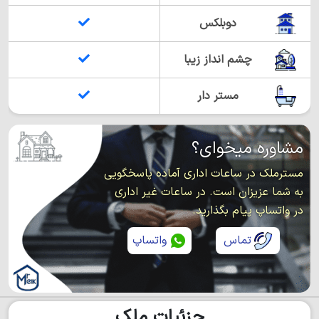
دوبلکس
چشم انداز زیبا
مستر دار
مشاوره میخوای؟
مسترملک در ساعات اداری آماده پاسخگویی
به شما عزیزان است. در ساعات غیر اداری
در واتساپ پیام بگذارید.
تماس
واتساپ
جزئیات ملک