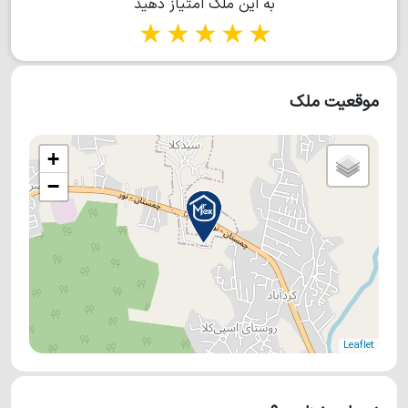
به این ملک امتیاز دهید
1 star
2 stars
3 stars
4 stars
5 stars
موقعیت ملک
+
−
Leaflet