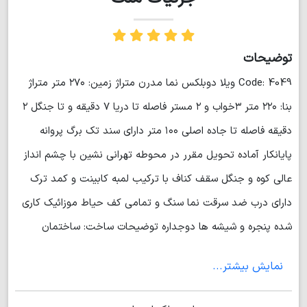
توضیحات
Code: 4049 ویلا دوبلکس نما مدرن متراژ زمین: ۲۷۰ متر متراژ
بنا: ۲۲۰ متر ۳خواب و ۲ مستر فاصله تا دریا ۷ دقیقه و تا جنگل ۲
دقیقه فاصله تا جاده اصلی ۱۰۰ متر دارای سند تک برگ پروانه
پایانکار آماده تحویل مقرر در محوطه تهرانی نشین با چشم انداز
عالی کوه و جنگل سقف کناف با ترکیب لمبه کابینت و کمد ترک
دارای درب ضد سرقت نما سنگ و تمامی کف حیاط موزائیک کاری
شده پنجره و شیشه ها دوجداره توضیحات ساخت: ساختمان
مهندسی ساز و اسکلت این بنا بصورت بتونی میباشد (رستمی)
نمایش بیشتر...