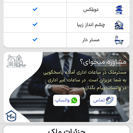
دوبلکس
چشم انداز زیبا
مستر دار
مشاوره میخوای؟
مسترملک در ساعات اداری آماده پاسخگویی
به شما عزیزان است. در ساعات غیر اداری
در واتساپ پیام بگذارید.
تماس
واتساپ
جزئیات ملک