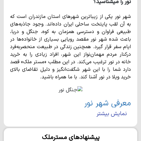
نور را میشناسید؟
شهر نور یکی از زیباترین شهرهای استان مازندران است که
به آن لقب پایتخت ساحلی ایران داده‌اند. وجود جاذبه‌های
طبیعی فراوان و دسترسی همزمان به کوه، جنگل و دریا،
باعث شده شهر نور مقصد رویایی بسیاری از خانواده‌ها در
ایام سفر قرار گیرد. همچنین زندگی در طبیعت منحصربه‌فرد
درکنار مردم مهمان‌نواز این شهر، افراد زیادی را به خرید
خانه در نور ترغیب می‌کند. در این مطلب «مستر ملک» قصد
دارد شما را با این شهر شگفت‌انگیز و دلیل تقاضای بالای
خرید ویلا در نور آشنا کند. با ما همراه باشید.
معرفی شهر نور
نمایش بیشتر
شهر نور در بخش مرکزی شهرستانی به همین نام واقع شده
است و با وسعت 974 کیلومترمربع، تقریبا 27هزار نفر
جمعیت دارد. این شهر به صورت خطی در جنوب دریای خزر
پیشنهادهای مسترملک
کشیده شده است و از شرق به ایزدشهر و از غرب به شهر