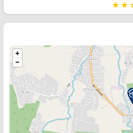
1 star
2 stars
3 stars
4 s
+
−