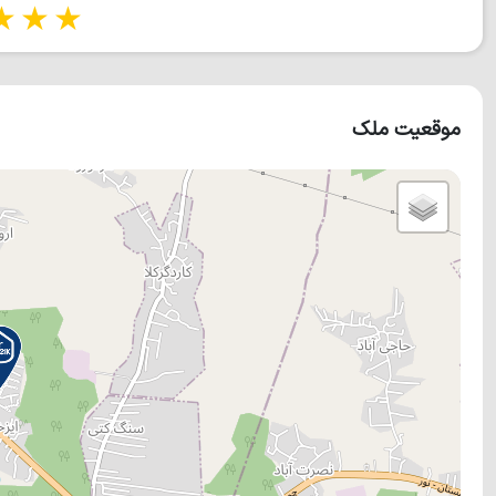
tars
5 stars
موقعیت ملک