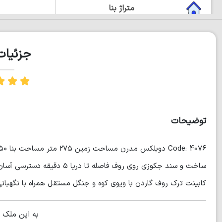
متراژ بنا
دوبلکس
جزئیا
روف گاردن
چشم انداز زیبا
مستر دار
توضیحات
ساخت و سند‌ جکوزی روی روف فاص
کابینت ترک‌ روف گاردن با ویوی کوه و جنگل مستقل همراه با نگهب
به این ملک 