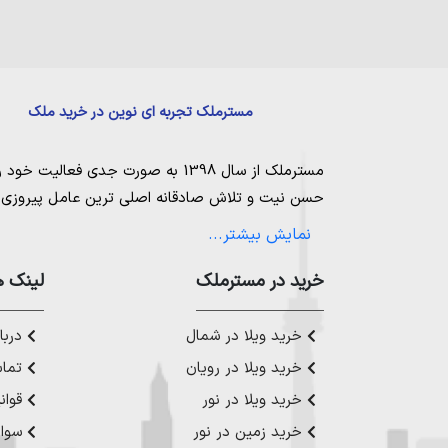
مسترملک تجربه ای نوین در خرید ملک
مسترملک
از سال 1398 به صورت جدی فعالیت خود را آغاز کرد. ما در مجموعه
حسن نیت و تلاش صادقانه اصلی ترین عامل پیروزی و 
مساعی خویش را به کار میگیریم تا بتوانیم با صداقت ک
نمایش بیشتر...
بیاوریم. مسترملک صرفاً در شهر های مرکزی مازندران
ملک در شمال
،
خرید در مستر‌ملک
خرید زمین در نور
،
خرید زمین در چ
لینک ه
رویان
،
خرید زمین در محمودآباد
و همینطور
خرید وی
چمستان
،
خرید ویلا در نوشهر
،
خرید ویلا در محمودآ
خرید ویلا در شمال
دربار
عزیز خدمت کنیم.
خرید ویلا در رویان
تماس
خرید ویلا در نور
قوان
خرید زمین در نور
سوال