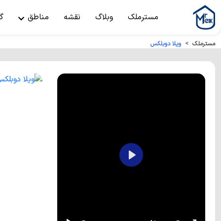
مسترملک
وبلاگ
نقشه
مناطق
گ
مسترملک
ویلا دوبلکس
Play