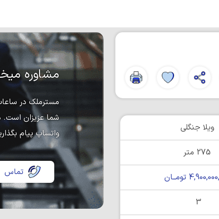
مشاوره میخو
مسترملک در ساعات 
شما عزیزان است. د
ویلا جنگلی
واتساپ پیام بگذاری
275 متر
تماس
4,900,0 تومــان
3