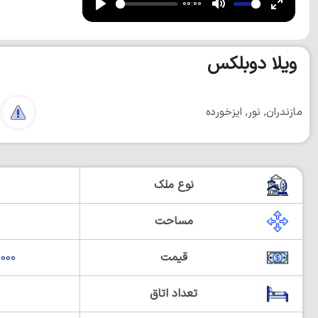
00:00
Play
Mute
Enter
fullscre
ویلا دوبلکس
مازندران, نور, ایزخورده
نوع ملک
مساحت
قیمت
00,000
تعداد اتاق