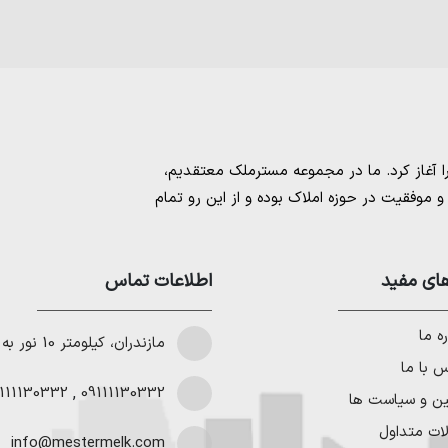
مسترملک
معتقدیم،
موفقیت در حوزه املاک بوده و از این رو تمام
امل بهترین ها را برای مشتریانمان به ارمغان
 خرید و فروش ملک انجام می‌دهد. برای
خرید
مستان
،
ای مفید
خرید زمین در نوشهر
،
خرید زمین در
اطلاعات تماس
لا در شمال
،
خرید ویلا در نور
،
خرید ویلا در
باد
و
خرید ویلا در رویان
میتوانیم به هموطنان
ه ما
مازندران، کیلومتر 10 نور به چمستان
 با ما
111130332
,
09111130332
ین و سیاست ها
ات متداول
info@mestermelk.com