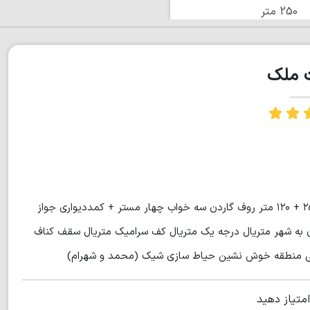
250 متر
ت ملک
Code: 4076 دوبلکس مدرن مساحت زمین ۲۷۵ متر مساحت بنا ۲۵۰ + ۱۲۰ متر روف گاردن سه خواب‌ چهار مستر + کمددیواری جواز
له تا دریا ۵ دقیقه دسترسی آسان به شهر‌ متریال درجه یک‌ متریال کف سرامیک‌ متریال سقف کناف‌
انی منطقه خوش نشین‌ حیاط سازی شیک‌ (محمد و شهرام)
امتیاز دهید