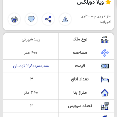
ویلا دوبلکس
مازندران, چمستان,
امیرآباد
نوع ملک
ویلا شهرکی
مساحت
400 متر
قیمت
3,800,000,000 تومــان
تعداد اتاق
3
متراژ بنا
240 متر
تعداد سرویس
3