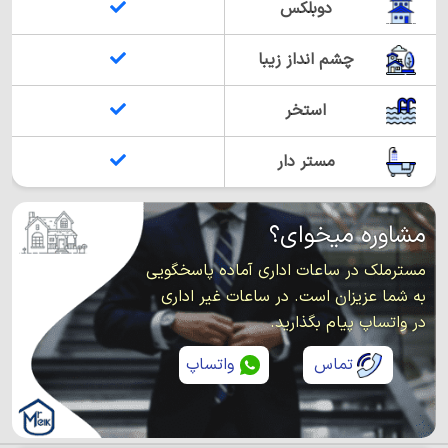
دوبلکس
چشم انداز زیبا
استخر
مستر دار
مشاوره میخوای؟
مسترملک در ساعات اداری آماده پاسخگویی
به شما عزیزان است. در ساعات غیر اداری
در واتساپ پیام بگذارید.
تماس
واتساپ