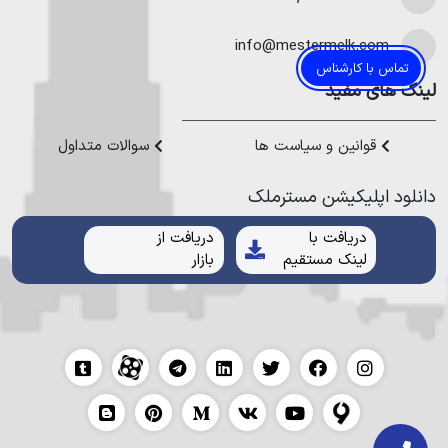
در نوشهر
،
خرید ویلا در محمودآباد
و
خرید ویلا در رویان
میتوانیم به
هموطنان عزیز خدمت کنیم.
info@mestermelk.com
تماس با کارشناس
لینک های مفید
قوانین و سیاست ها
سوالات متداول
دانلود اپلیکیشن مستر‌ملک
دریافت با
دریافت از
لینک مستقیم
بازار