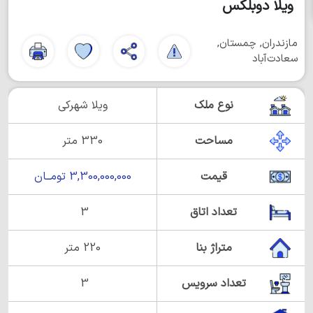
ویلا دوبلکس
مازندران, چمستان,
سعادت‌آباد
نوع ملک
ویلا شهرکی
مساحت
330 متر
قیمت
3,300,000,000 تومــان
تعداد اتاق
3
متراژ بنا
220 متر
تعداد سرویس
3