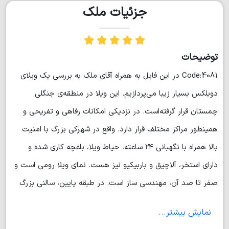
جزئیات ملک
توضیحات
Code:4081 در این فایل به همراه آقای ملک به بررسی یک ویلای
دوبلکس بسیار زیبا می‌پردازیم. این ویلا در منطقه‌ی جنگلی
چمستان قرار گرفته‌است. در نزدیکی امکانات رفاهی و تفریحی و
همینطور مراکز مختلف قرار دارد. واقع در شهرکی بزرگ با امنیت
بالا همراه با نگهبانی ۲۴ ساعته. حیاط ویلا، باغچه کاری شده و
دارای استخر، آلاچیق و باربیکیو نیز هست. نمای ویلا رومی است و
صفر تا صد آن، مهندسی ساز است. در طبقه پایین، سالنی بزرگ
قرار گرفته که کف آن سرامیک شده و سقف، کناف است. آشپزخانه‌ای
نمایش بیشتر...
بزرگ که کاغذدیواری شده به همراه کابینت‌های MDF نیز در این