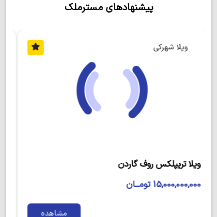
پیشنهادهای مسترملک
روستای
سعادت آباد
در نواری نسبتا کوهستانی قرار گرفته
است. که این میتواند برای افرادی که به کوهنوردی علاقه
دارند خبر خوبی باشد. همچنین به دلیل کوهستانی بودن
منطقه آب هوا نسبت به شهر های نوار ساحلی دریای خزر
ویلا شهرکی
معتدل تر و درصد رطوبت پایین تری دارد. به همین دلیل
است که این منطقه به یکی از مکان های خوش آب هوا اما
کم جمعیت و با صفا تبدیل شده است. شما میتوانید با
خرید ویلا در این روستا اوقات خوشی را در سفر بگذرانید.
درباره خرید ویلا سایت مستر ملک کمک بسیار خوبی
میتواند باشد زیرا آن ها بسیار در خرید، فروش و حتی اجاره
ویلا در شمال کار بلد هستند. شما میتوانید در فصول
مختلف سال از طبیعت زیبای این روستا بهره مند شوید.
خصوصا که پاییز و بهار های آن شگفت انگیز است.
ویلا تریپلکس
در نتیجه شما با خرید ویلا در روستای
سعادت آباد
هم به
ساحل نور هم به شهر آمل نزدیک میشوید. و همچنین
16,500,000,000 تومــان
میتوانید از امکانات این دو شهر نیز بهره مند شوید. و با یک
تیر دو نشان بزنید در منطقه کوهستانی نزدیک به دریا
مشاهده