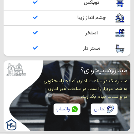
دوبلکس
چشم انداز زیبا
استخر
مستر دار
مشاوره میخوای؟
مسترملک در ساعات اداری آماده پاسخگویی
به شما عزیزان است. در ساعات غیر اداری
در واتساپ پیام بگذارید.
تماس
واتساپ