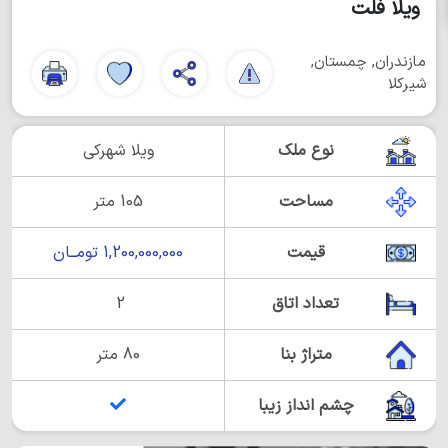
ویلا فلت
مازندران, چمستان,
شیرکلا
نوع ملک
ویلا شهرکی
مساحت
105 متر
قیمت
1,200,000,000 تومــان
تعداد اتاق
2
متراژ بنا
80 متر
چشم انداز زیبا