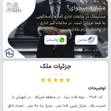
مشاوره میخوای؟
مسترملک در ساعات اداری آماده پاسخگویی
به شما عزیزان است. در ساعات غیر اداری
در واتساپ پیام بگذارید.
تماس
واتساپ
جزئیات ملک
توضیحات
...کد: ۳۰۰۶ ... ویلا فلت زیبا... در منطقه شیرکلا... در شهرکی با
امنیت بالا... متراژ زمین: ۱۰۵ متر... متراژ بنا: ۸۰ متر... تعداد اتاق