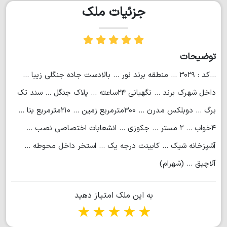
جزئیات ملک
توضیحات
...کد : ۳۰۲۹ ... منطقه برند نور ... بالادست جاده جنگلی زیبا ...
داخل شهرک برند ... نگهبانی ۲۴ساعته ... پلاک جنگل ... سند تک
برگ ... دوبلکس مدرن ... ۳۰۰مترمربع زمین ... ۲۱۰مترمربع بنا ...
۴خواب ... ۲ مستر ... جکوزی ... انشعابات اختصاصی نصب ...
آشپزخانه شیک ... کابینت درجه یک ... استخر داخل محوطه ...
آلاچیق ... (شهرام)
به این ملک امتیاز دهید
1 star
2 stars
3 stars
4 stars
5 stars