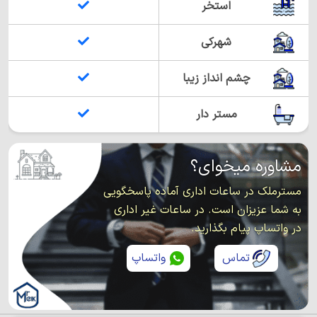
استخر
شهرکی
چشم انداز زیبا
مستر دار
مشاوره میخوای؟
مسترملک در ساعات اداری آماده پاسخگویی
به شما عزیزان است. در ساعات غیر اداری
در واتساپ پیام بگذارید.
تماس
واتساپ