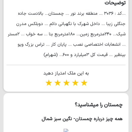
توضیحات
...کد : ۳۰۳۶ ... منطقه برند نور ... چمستان... بالادست جاده
جنگلی زیبا ... داخل شهرک با نگهبانی دائم ... دوبلکس مدرن
شیک... ۲۴۰مترمربع زمین... ۱۸۰مترمربع بنا ... سه خواب ... ۲مستر
... انشعابات اختصاصی نصب ... پایان کار ... تراس بزرگ ویو
بینظیر ... قیمت کل ۳میلیارد و ۶۰۰... (شهرام)
به این ملک امتیاز دهید
1 star
2 stars
3 stars
4 stars
5 stars
چمستان را میشناسید؟
همه چیز درباره چمستان- نگین سبز شمال