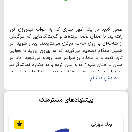
تصور کنید در یک ظهر بهاری که به خواب نیمروزی فرو
رفته‌اید، با صدای نغمه پرنده‌ها و گنجشک‌هایی که سرگردان
از شاخه‌ای بر روی شاخه دیگری می‌نشینند، بیدار شوید. در
همین هنگام تصمیم می‌گیرید که به بیرون بروید تا هوایی
تازه کنید و با منظره‌ای سراسر سبز روبرو می‌شوید. باد در
میان درختان شروع به وزیدن کرده و به یکباره تماشاگر نم
نم باران می‌شوید. حس خنکی و بوی سبزه‌زارها و شالیزارها
نمایش بیشتر
همان بهشتی است که همیشه انتظارش را داشتید. درست
حدس زدید، اینجا چمستان- نگین سبز شمال است. اینجا
حتی خوردن نان محلی و عطر چای، طعم دیگری دارد. از
پیشنهادهای مسترملک
مردمان بومی این منطقه شنیده‌ام که نام چمستان به دلیل
چمنزارهای بی‌حد و اندازه و پوشش گیاهی آن است. برخی
دیگر نیز نام چمستان را ریشه در تاریخ این منطقه
می‌دانند. در هر صورت اگر هنوز برای سفر به چمستان در
ویلا شهرکی
شک و شبه هستید، باید بگویم که همچنان از نصف بیشتر