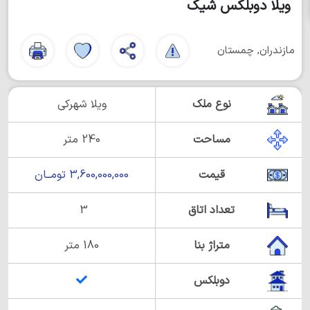
ویلا دوبلکس شیک
مازندران, چمستان
نوع ملک
ویلا شهرکی
مساحت
240 متر
قیمت
3,600,000,000 تومــان
تعداد اتاق
3
متراژ بنا
180 متر
دوبلکس