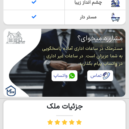
چشم انداز زیبا
مستر دار
مشاوره میخوای؟
مسترملک در ساعات اداری آماده پاسخگویی
به شما عزیزان است. در ساعات غیر اداری
در واتساپ پیام بگذارید.
تماس
واتساپ
جزئیات ملک