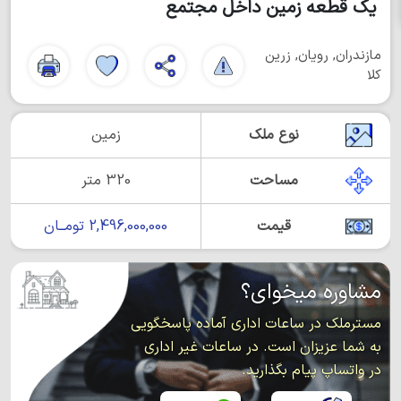
یک قطعه زمین داخل مجتمع
مازندران, رویان, زرین
کلا
نوع ملک
زمین
مساحت
320 متر
قیمت
2,496,000,000 تومــان
مشاوره میخوای؟
مسترملک در ساعات اداری آماده پاسخگویی
به شما عزیزان است. در ساعات غیر اداری
در واتساپ پیام بگذارید.