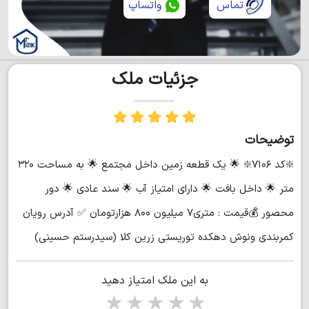
تماس
واتساپ
جزئیات ملک
توضیحات
❇️کد ۷۱۰۶❇️ 🌟 یک قطعه زمین داخل مجتمع 🌟 به مساحت ۳۲۰
متر 🌟 داخل بافت 🌟 دارای امتیاز آب 🌟 سند عادی 🌟 دور
محصور 💰قیمت : متری۷ میلیون ۸۰۰ هزارتومان ✅ آدرس رویان
کمربندی ونوش دهکده توریستی زرین کلا (سیدرستم حسینی)
به این ملک امتیاز دهید
1 star
2 stars
3 stars
4 stars
5 stars