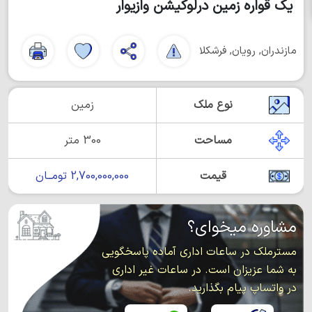
یک قواره زمین درلوکیشن وازیوار
مازندران, رویان, فرشکلا
نوع ملک
زمین
مساحت
300 متر
قیمت
2,700,000,000 تومــان
مشاوره میخوای؟
مسترملک در ساعات اداری آماده پاسخگویی
به شما عزیزان است. در ساعات غیر اداری
در واتساپ پیام بگذارید.