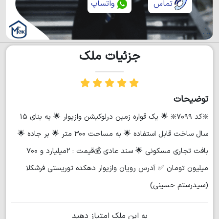
تماس
واتساپ
جزئیات ملک
توضیحات
❇️کد ۷۰۹۹❇️ 🌟 یک قواره زمین درلوکیشن وازیوار 🌟 یه بنای ۱۵
سال ساخت قابل استفاده 🌟 به مساحت ۳۰۰ متر 🌟 بر جاده 🌟
بافت تجاری مسکونی 🌟 سند عادی 💰قیمت : ۲میلیارد و ۷۰۰
میلیون تومان ✅ آدرس رویان وازیوار دهکده توریستی فرشکلا
(سیدرستم حسینی)
به این ملک امتیاز دهید