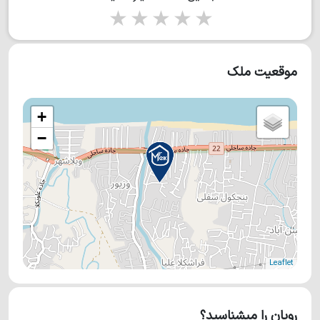
1 star
2 stars
3 stars
4 stars
5 stars
موقعیت ملک
+
−
Leaflet
رویان را میشناسید؟