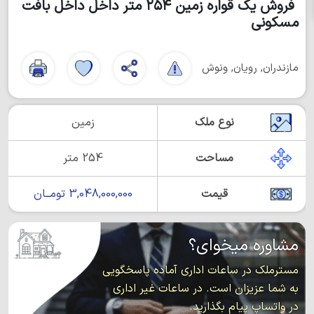
فروش یک قواره زمين ۲۵۴ متر داخل داخل بافت
مسكوني
مازندران, رویان, ونوش
نوع ملک
زمین
مساحت
254 متر
قیمت
3,048,000,000 تومــان
مشاوره میخوای؟
مسترملک در ساعات اداری آماده پاسخگویی
به شما عزیزان است. در ساعات غیر اداری
در واتساپ پیام بگذارید.