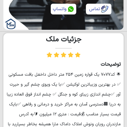
تماس
واتساپ
جزئیات ملک
توضیحات
🌟 کد۷۰۷۷ یک قواره زمين ۲۵۴ متر داخل داخفل بافت مسكوني
✅ در بهترین وزیباترین لوکیشن ✅با یک ویوی چشم گیر و حیرت
آور ✅چشم اندازی زیبای کوه و جنگل ✅ چشم انداز فوق العاده زیبا
به دریا 🏢دسترسی آسان به مراکز خرید و درمانی و رفاهی ✅بایک
قیمت بسیار مناسب 💰قیمت : متري ۱۲ ميليون 🔰به آدرس
مازندران رویان ونوش املاک داماک مارا همیشه بخاطر بسپارید با