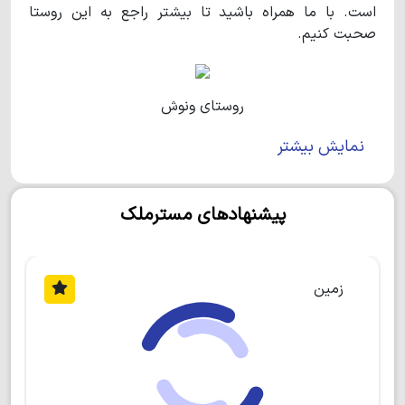
است. با ما همراه باشید تا بیشتر راجع به این روستا
صحبت کنیم.
روستای ونوش
نمایش بیشتر
روستای ونوش
چه ویژگی‌هایی دارد؟
پیشنهادهای مسترملک
روستای ونوش
روستایی توریستی در مازندران است که
حدود 10 کیلومتر با رویان و 30 کیلومتر تا نوشهر فاصله
دارد. علاوه بر این باید بدانید که روستاهای وازیواز، حسن
آباد و رویان در همسایگی این روستا واقع شده‌اند.
روستای
زمین
ونوش
از آن دسته روستاهایی است که از لحاظ دسترسی
بسیار آسان می‌باشد. این روستای زیبا و پرطرفدار به رویان
و نوشهر بسیار نزدیک است و مسافران این شهرها حتما
گذرشان به این روستای سرسبز خواهد خورد.