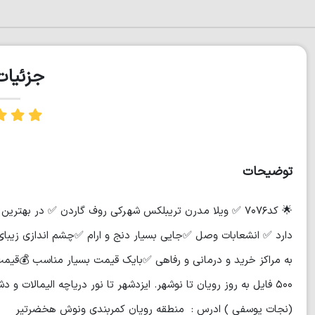
جزئیا
توضیحات
دارد ✅ انشعابات وصل ✅جایی بسيار دنج و ارام ✅چشم اندازی زیبای 
(نجات يوسفي ) ادرس : منطقه رویان كمربندي ونوش هخضرتير