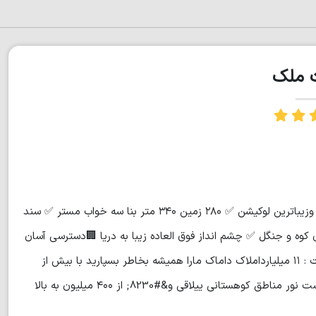
ت ملک
🌟 کد۷۰۷۶ ✅ ويلا مدرن تريبلكس شهركي روف گاردن ✅ در بهترین وزیباترین لوکیشن ✅ ۲۸۰ زمين ۳۴۰ متر بنا سه خواب مستر ✅ سند
کوه و جنگل ✅ چشم انداز فوق العاده زیبا به دریا 🏢دسترسی آسان
به مراکز خرید و درمانی و رفاهی ✅بایک قیمت بسیار مناسب 💰قیمت : ۱۱ ميليارداملاک داماک مارا همیشه بخاطر بسپارید با بیش از
۵۰۰ فایل به روز رویان تا نوشهر. ایزدشهر تا نور دریاچه الیمالات و دشت نور مناطق کوهستانی ییلاقی و&#8230; از ۴۰۰ میلیون به بالا