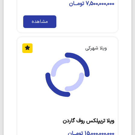
7,500,000,000 تومــان
مشاهده
ویلا شهرکی
ویلا تریپلکس روف گاردن
15,000,000,000 تومــان