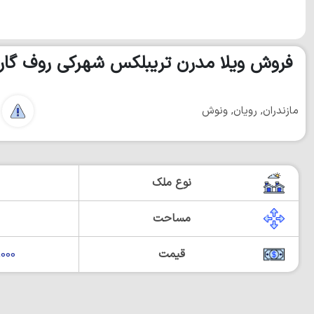
فروش ويلا مدرن تريبلكس شهركي روف گار
مازندران, رویان, ونوش
نوع ملک
مساحت
قیمت
00,000