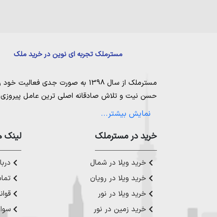
مسترملک تجربه ای نوین در خرید ملک
مسترملک
از سال 1398 به صورت جدی فعالیت خود را آغاز کرد. ما در مجموعه
حسن نیت و تلاش صادقانه اصلی ترین عامل پیروزی و 
مساعی خویش را به کار میگیریم تا بتوانیم با صداقت ک
نمایش بیشتر...
بیاوریم. مسترملک صرفاً در شهر های مرکزی مازندران
ملک در شمال
،
خرید در مستر‌ملک
خرید زمین در نور
،
خرید زمین در چ
لینک ه
رویان
،
خرید زمین در محمودآباد
و همینطور
خرید وی
چمستان
،
خرید ویلا در نوشهر
،
خرید ویلا در محمودآ
خرید ویلا در شمال
دربار
عزیز خدمت کنیم.
خرید ویلا در رویان
تماس
خرید ویلا در نور
قوان
خرید زمین در نور
سوال