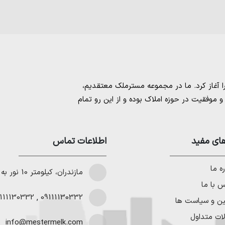
مسترملک
معتقدیم،
موفقیت در حوزه املاک بوده و از این رو تمام
امل بهترین ها را برای مشتریانمان به ارمغان
 خرید و فروش ملک انجام می‌دهد. برای
خرید
مستان
،
ای مفید
خرید زمین در نوشهر
،
خرید زمین در
اطلاعات تماس
لا در شمال
،
خرید ویلا در نور
،
خرید ویلا در
باد
و
خرید ویلا در رویان
میتوانیم به هموطنان
ه ما
مازندران، کیلومتر 10 نور به چمستان
 با ما
111130332
,
09111130332
ین و سیاست ها
ات متداول
info@mestermelk.com