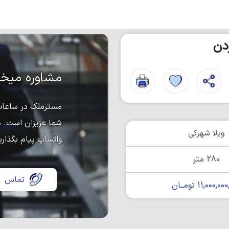
دن
مشاوره میخو
مسترملک در ساعات 
شما عزیزان است. د
ویلا شهرکی
واتساپ پیام بگذاری
280 متر
تماس
11,000,0 تومــان