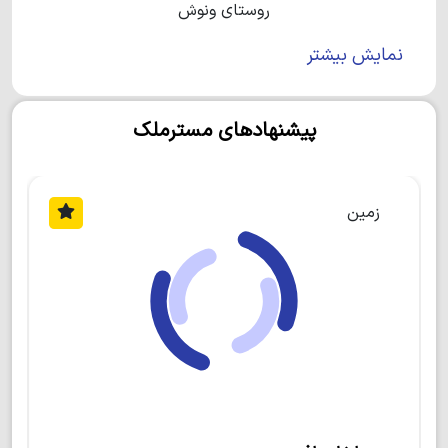
روستای ونوش
نمایش بیشتر
روستای ونوش
چه ویژگی‌هایی دارد؟
پیشنهادهای مسترملک
روستای ونوش
روستایی توریستی در مازندران است که
حدود 10 کیلومتر با رویان و 30 کیلومتر تا نوشهر فاصله
دارد. علاوه بر این باید بدانید که روستاهای وازیواز، حسن
آباد و رویان در همسایگی این روستا واقع شده‌اند.
روستای
زمین
ونوش
از آن دسته روستاهایی است که از لحاظ دسترسی
بسیار آسان می‌باشد. این روستای زیبا و پرطرفدار به رویان
و نوشهر بسیار نزدیک است و مسافران این شهرها حتما
گذرشان به این روستای سرسبز خواهد خورد.