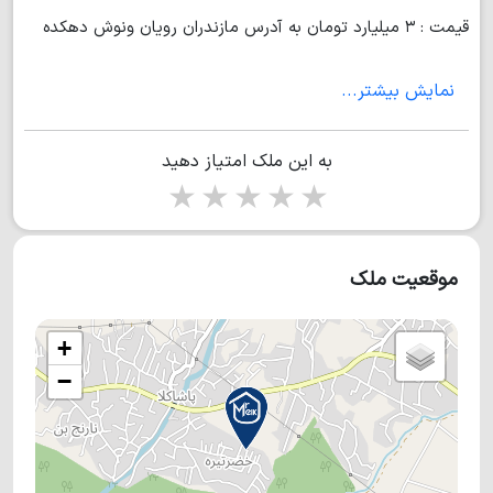
قیمت : ۳ میلیارد تومان به آدرس مازندران رویان ونوش دهکده
سرسبز نارنج بن /> املاک شهابی مارا همیشه بخاطر بسپارید با
نمایش بیشتر...
بیش از ۵۰۰ فایل به روز از ۲۵۰ میلیون به بالا (امیر علی دیوسالار)
به این ملک امتیاز دهید
1 star
2 stars
3 stars
4 stars
5 stars
موقعیت ملک
+
−