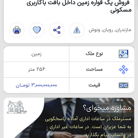
فروش یک قواره زمین داخل بافت باکاربری
مسکونی
مازندران, رویان, ونوش
نوع ملک
زمین
مساحت
256 متر
قیمت
3,000,000,000 تومــان
مشاوره میخوای؟
مسترملک در ساعات اداری آماده پاسخگویی
به شما عزیزان است. در ساعات غیر اداری
در واتساپ پیام بگذارید.