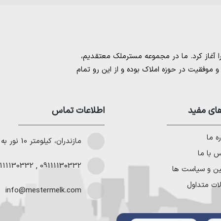
مسترملک
معتقدیم،
موفقیت در حوزه املاک بوده و از این رو تمام
امل بهترین ها را برای مشتریانمان به ارمغان
 خرید و فروش ملک انجام می‌دهد. برای
خرید
مستان
،
ای مفید
خرید زمین در نوشهر
،
خرید زمین در
اطلاعات تماس
لا در شمال
،
خرید ویلا در نور
،
خرید ویلا در
باد
و
خرید ویلا در رویان
میتوانیم به هموطنان
ه ما
مازندران، کیلومتر 10 نور به چمستان
 با ما
111130332
,
09111130332
ین و سیاست ها
ات متداول
info@mestermelk.com