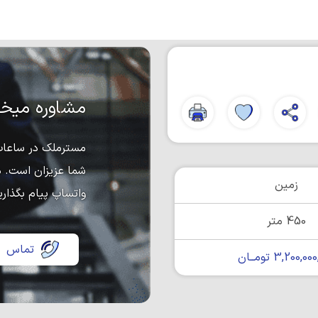
مشاوره میخو
مسترملک در ساعات 
شما عزیزان است. د
زمین
واتساپ پیام بگذاری
450 متر
تماس
3,200,0 تومــان