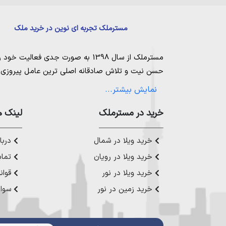
مسترملک تجربه ای نوین در خرید ملک
مسترملک
از سال 1398 به صورت جدی فعالیت خود را آغاز کرد. ما در مجموعه
حسن نیت و تلاش صادقانه اصلی ترین عامل پیروزی و 
مساعی خویش را به کار میگیریم تا بتوانیم با صداقت ک
نمایش بیشتر...
بیاوریم. مسترملک صرفاً در شهر های مرکزی مازندران
ملک در شمال
،
خرید در مستر‌ملک
خرید زمین در نور
،
خرید زمین در چ
لینک ه
رویان
،
خرید زمین در محمودآباد
و همینطور
خرید وی
چمستان
،
خرید ویلا در نوشهر
،
خرید ویلا در محمودآ
خرید ویلا در شمال
دربار
عزیز خدمت کنیم.
خرید ویلا در رویان
تماس
خرید ویلا در نور
قوان
خرید زمین در نور
سوال