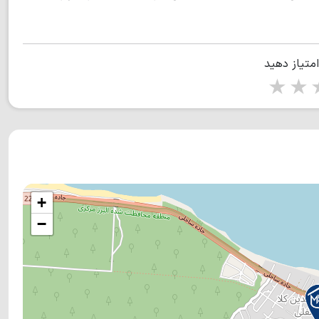
امتیاز دهید
1 star
2 stars
3 stars
4 s
+
−