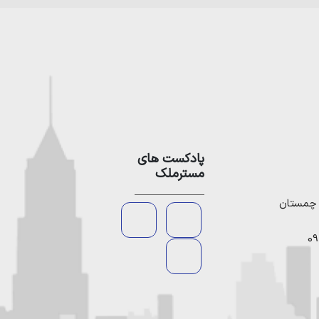
پادکست های
مسترملک
09