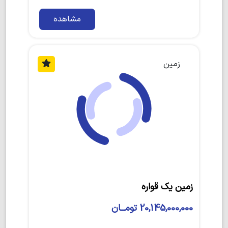
مشاهده
زمین
زمین یک قواره
20,145,000,000 تومــان