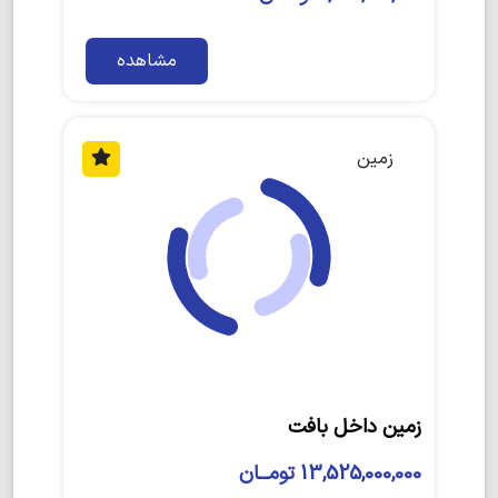
مشاهده
زمین
زمین داخل بافت
13,525,000,000 تومــان