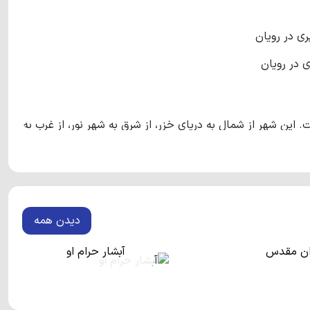
ی در رویان
این شهر از شمال به دریای خزر، از شرق به شهر نور، از غرب به
نوشهر و از جنوب به کوه‌های البرز منتهی می‌شود. این شهر که توسط مردم محلی علمده نامیده می‌شود، تقریبا7700 نفر جمعیت
احیه کوهستانی، یکی از پربازدیدترین مناطق شمال کشور محسوب
احت 205 هکتار و امکانات رفاهی متعدد، در ابتدای مسیر کوهستانی قرار دارد. به دلیل وجود
دیدن همه
ی دریا واقع شده است، در ایام تعطیل سواحل رویان از شلوغ‌ترین
وردار، بازار روس‌ها، دریاچه آویدر، روستای وازک و ... از مناطق
وان مقدس
آبشار حرام او