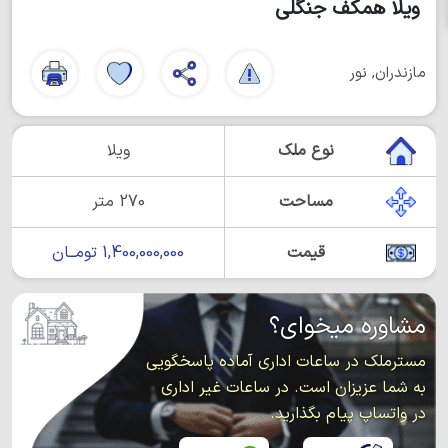
ویلا همکف جنگلی
مازندران, نور
نوع ملک
ویلا
مساحت
270 متر
قیمت
1,400,000,000 تومــان
مشاوره میخوای؟
مسترملک در ساعات اداری آماده پاسخگویی
به شما عزیزان است. در ساعات غیر اداری
در واتساپ پیام بگذارید.