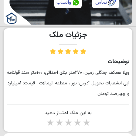
تماس
واتساپ
جزئیات ملک
توضیحات
ویلا همکف جنگلی زمین: ۲۷۰متر بنای احداثی: ۱۰۰متر سند قولنامه
ایی انشعابات تحویل آدرس: نور ، منطقه الیمالات . قیمت: ۱میلیارد
و چهارصد تومان
به این ملک امتیاز دهید
1 star
2 stars
3 stars
4 stars
5 stars