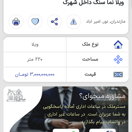
ویلا نما سنگ داخل شهرک
مازندران, نور, امیر اباد
نوع ملک
ویلا
مساحت
220 متر
قیمت
3,000,000,000 تومــان
مشاوره میخوای؟
مسترملک در ساعات اداری آماده پاسخگویی
به شما عزیزان است. در ساعات غیر اداری
در واتساپ پیام بگذارید.