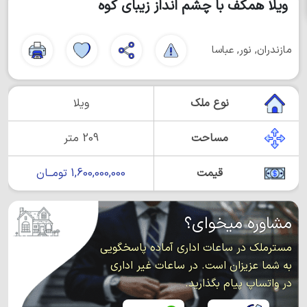
ویلا همکف با چشم انداز زیبای کوه
مازندران, نور, عباسا
نوع ملک
ویلا
مساحت
209 متر
قیمت
1,600,000,000 تومــان
مشاوره میخوای؟
مسترملک در ساعات اداری آماده پاسخگویی
به شما عزیزان است. در ساعات غیر اداری
در واتساپ پیام بگذارید.