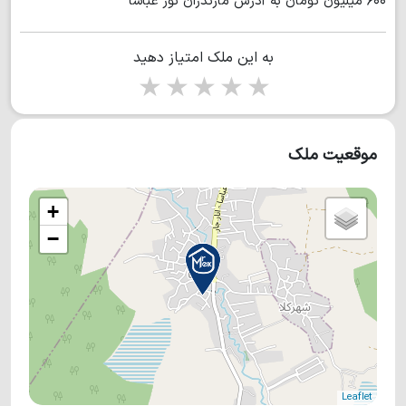
۶۰۰ میلیون تومان به آدرس مازندران نور عباسا
به این ملک امتیاز دهید
1 star
2 stars
3 stars
4 stars
5 stars
موقعیت ملک
+
−
Leaflet