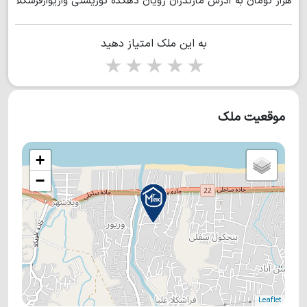
هزار تومان به آدرس مازندران رویان دهکده توریستی وازیوارفرشکلا
به این ملک امتیاز دهید
1 star
2 stars
3 stars
4 stars
5 stars
موقعیت ملک
+
−
Leaflet