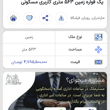
یک قواره زمین ۵۶۳ متری کاربری مسکونی
مازندران, رویان, فرشکلا
نوع ملک
زمین
مساحت
563 متر
قیمت
4,785,500,000 تومــان
مشاوره میخوای؟
مسترملک در ساعات اداری آماده پاسخگویی
به شما عزیزان است. در ساعات غیر اداری
در واتساپ پیام بگذارید.