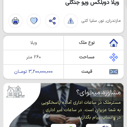
ویلا دوبلکس ویو جنگلی
مازندران, نور, سلیا کتی
نوع ملک
ویلا
مساحت
260 متر
قیمت
3,200,000,000 تومــان
مشاوره میخوای؟
مسترملک در ساعات اداری آماده پاسخگویی
به شما عزیزان است. در ساعات غیر اداری
در واتساپ پیام بگذارید.