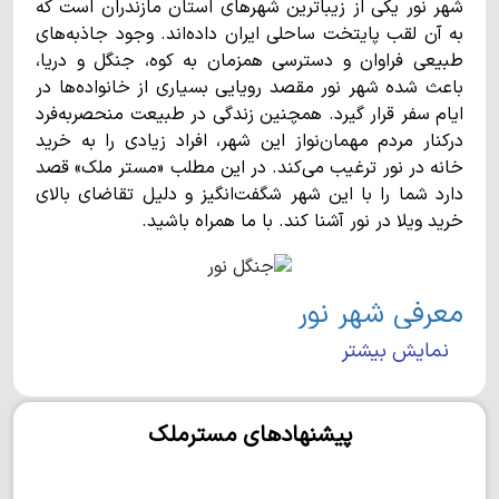
شهر نور یکی از زیباترین شهرهای استان مازندران است که
به آن لقب پایتخت ساحلی ایران داده‌اند. وجود جاذبه‌های
طبیعی فراوان و دسترسی همزمان به کوه، جنگل و دریا،
باعث شده شهر نور مقصد رویایی بسیاری از خانواده‌ها در
ایام سفر قرار گیرد. همچنین زندگی در طبیعت منحصربه‌فرد
درکنار مردم مهمان‌نواز این شهر، افراد زیادی را به خرید
خانه در نور ترغیب می‌کند. در این مطلب «مستر ملک» قصد
دارد شما را با این شهر شگفت‌انگیز و دلیل تقاضای بالای
خرید ویلا در نور آشنا کند. با ما همراه باشید.
معرفی شهر نور
نمایش بیشتر
شهر نور در بخش مرکزی شهرستانی به همین نام واقع شده
است و با وسعت 974 کیلومترمربع، تقریبا 27هزار نفر
جمعیت دارد. این شهر به صورت خطی در جنوب دریای خزر
پیشنهادهای مسترملک
کشیده شده است و از شرق به ایزدشهر و از غرب به شهر
رویان محدود می‌شود.