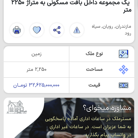
یک مجموعه داخل بافت مسکونی به متراژ ۲۲۵۰
متر
مازندران, رویان, سیاه
رود
نوع ملک
زمین
مساحت
2,250 متر
قیمت
32,625,000,000 تومــان
مشاوره میخوای؟
مسترملک در ساعات اداری آماده پاسخگویی
به شما عزیزان است. در ساعات غیر اداری
در واتساپ پیام بگذارید.