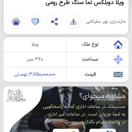
ویلا دوبلکس نما سنگ طرح رومی
مازندران, نور, سلیاکتی
نوع ملک
ویلا
مساحت
320 متر
قیمت
3,750,000,000 تومــان
مشاوره میخوای؟
مسترملک در ساعات اداری آماده پاسخگویی
به شما عزیزان است. در ساعات غیر اداری
در واتساپ پیام بگذارید.