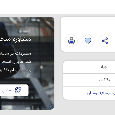
مشاوره میخو
مسترملک در ساعات 
شما عزیزان است. د
ویلا
واتساپ پیام بگذاری
290 متر
تماس
1,500,0 تومــان