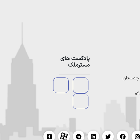
پادکست های
مسترملک
09
tumblr
Aparat
telegram
linkedin
twitter
facebook
instagr