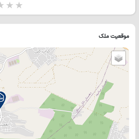
tars
5 stars
موقعیت ملک