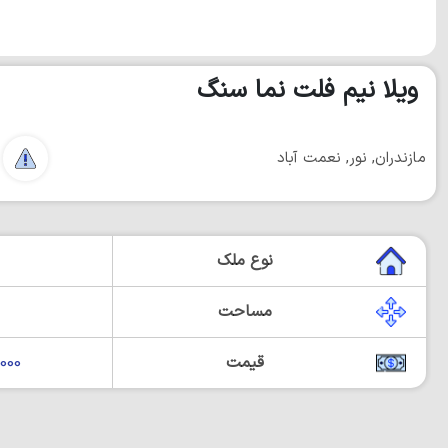
ویلا نیم فلت نما سنگ
مازندران, نور, نعمت آباد
نوع ملک
مساحت
قیمت
00,000