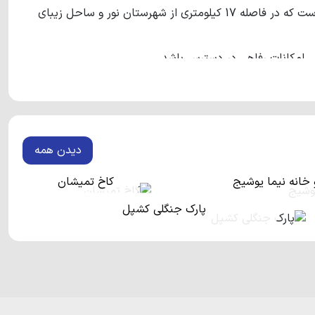
روستای نعمت آباد یکی از زیبا ترین روستا های استان مازندران است که در فاصله 17 کیلومتری از شهرستان نور و ساحل زیبای
رار گرفتن در دل جنگل های انبوه است.
دیدن همه
 باعث شده تا جمعیت غیر بومی روستا روز به روز افزایش پیدا
و خانه نیما یوشیج
کاخ تمیشان
پارک جنگلی کشپل
تکتی، لسفیجان، عبداله آباد، بلویج و خطیب کلا هستند.
ن روستا حدود 8 کیلومتر فاصله دارد.