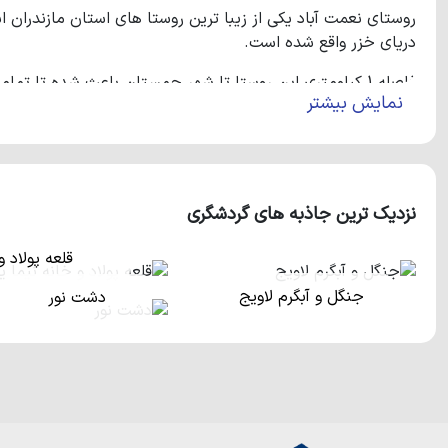
دریای خزر واقع شده است.
فاصله 1 کیلومتری این روستا تا شهر چمستان باعث شده تا تمامی امکانات رفاهی در دسترس باشد.
نمایش بیشتر
آب و هوای دلچسب این روستا به دلیل موقعیت جغرافیایی آن و ق
در سرشماری سال 95 جمعیت روستای نعمت آباد در 139 خانوار، چیزی در حدود 559 نفر برآورد شده است.
نزدیک ترین جاذبه های گردشگری
اما همانطور که اشاره کردیم، موقعیت جغرافیایی خوب این روستا
قلعه پولاد 
کند.
جنگل و آبگرم لاویج
دشت نور
فاصله 30 کیلومتری این روستا تا جاده هراز باعث شده تا دسترسی به این روستا بسیار آسان باشد.
نزدیک ترین روستا ها به روستای زیبای نعمت آباد، روستا های کرا
شغل اکثر مردمان این روستا باغداری و کشاورزی است.
یکی از جاذبه های طبیعی نزدیک به این روستا، دریاچه زیبا جوربند است که با ای