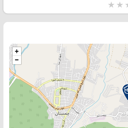
1 star
2 stars
3 stars
4 s
+
−