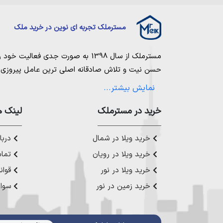
اگر شما هم قصد خرید ملک در روستاهای شمالی را دارید، بهتر
بی‌مانند می‌باشد. اگر شما هم قصد استعلام ملک مورد نظر خود در
مسترملک تجربه ای نوین در خرید ملک
کنید. شما می‌توانید از طریق تماس با کارشناسان مستر ملک‌، راه ا
مسترملک
از سال 1398 به صورت جدی فعالیت خود را آغاز کرد. ما در مجموعه
حسن نیت و تلاش صادقانه اصلی ترین عامل پیروزی و 
مساعی خویش را به کار میگیریم تا بتوانیم با صداقت ک
نمایش بیشتر...
بیاوریم. مسترملک صرفاً در شهر های مرکزی مازندران
ملک در شمال
،
خرید در مستر‌ملک
خرید زمین در نور
،
خرید زمین در چ
لینک ه
رویان
،
خرید زمین در محمودآباد
و همینطور
خرید وی
چمستان
،
خرید ویلا در نوشهر
،
خرید ویلا در محمودآ
خرید ویلا در شمال
دربار
عزیز خدمت کنیم.
خرید ویلا در رویان
تماس
خرید ویلا در نور
قوان
خرید زمین در نور
سوال