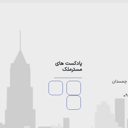
پادکست های
مسترملک
09