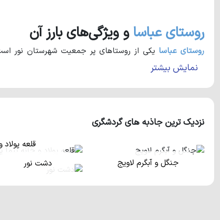
روستای عباسا
و ویژگی‌های بارز آن
روستای عباسا
روستاهای پر طرفدار برای خریداران ملک می‌باشد زیرا
روستای عب
نمایش بیشتر
این شهرک‌ها فضایی مناسب برای اقامت می‌باشند. یکی دیگر از د
واقع
روستای عباسا
و دو روستای انارجار و شهرکلا به جنگل چسب
دیدنی را در ویلاهای این منطقه پدید آورده است.
نزدیک ترین جاذبه های گردشگری
از دیگر دلایل محبوبیت این روستا می‌توان به بالا بودن ارتفاع آ
قلعه پولاد 
و پراهمیت در روستاهای شمالی می‌باشد که تاثیر بسیار زیادی ر
تنها به جنگل محدود نمی‌شود! در واقع می‌توان گفت که یک آب
جنگل و آبگرم لاویج
دشت نور
محیطی آرام و لذت بخش را خلق کرده است.
نتیجه گیری