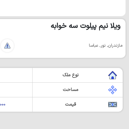
ویلا نیم پیلوت سه خوابه
مازندران, نور, عباسا
نوع ملک
مساحت
قیمت
00,000