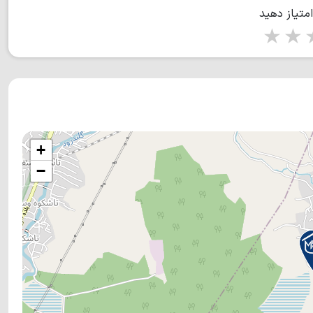
امتیاز دهید
1 star
2 stars
3 stars
4 s
+
−