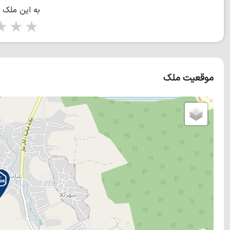
به این ملک 
tars
5 stars
موقعیت ملک