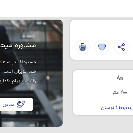
مشاوره میخو
مسترملک در ساعات 
شما عزیزان است. د
ویلا
واتساپ پیام بگذاری
200 متر
تماس
1,100,0 تومــان