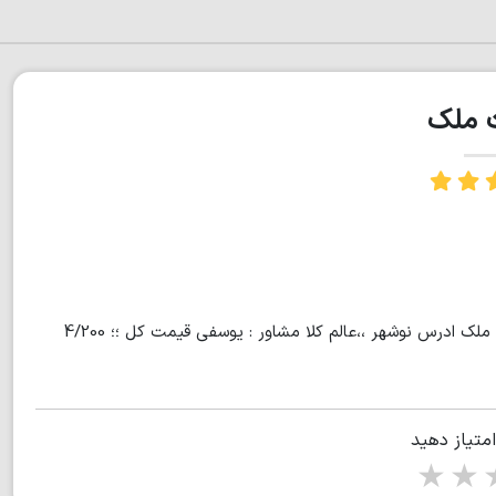
ت ملک
زمين مستقل 325 متري سند شورايي داخل بافت باغي انشعابات سر ملك ادرس نوشهر ،،عالم كلا مشاور : يوسفي قيمت كل ؛؛ 4/200
امتیاز دهید
1 star
2 stars
3 stars
4 s