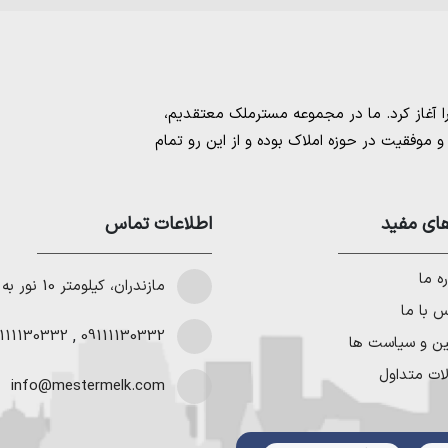
مسترملک
معتقدیم،
موفقیت در حوزه املاک بوده و از این رو تمام
امل بهترین ها را برای مشتریانمان به ارمغان
 خرید و فروش ملک انجام می‌دهد. برای
خرید
مستان
،
ای مفید
خرید زمین در نوشهر
،
خرید زمین در
اطلاعات تماس
لا در شمال
،
خرید ویلا در نور
،
خرید ویلا در
باد
و
خرید ویلا در رویان
میتوانیم به هموطنان
ه ما
مازندران، کیلومتر 10 نور به چمستان
 با ما
111130332
,
09111130332
ین و سیاست ها
ات متداول
info@mestermelk.com