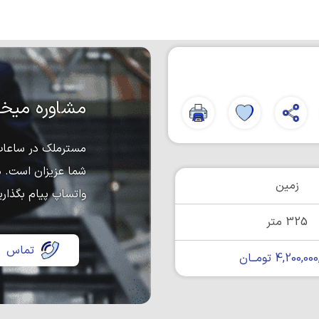
مشاوره میخو
مسترملک در ساعات 
شما عزیزان است. د
زمین
واتساپ پیام بگذاری
325 متر
تماس
4,200,0 تومــان