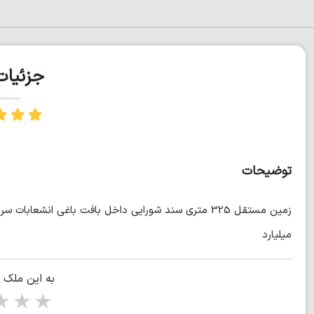
جزئیا
توضیحات
ميليارد
به این ملک 
tars
5 stars