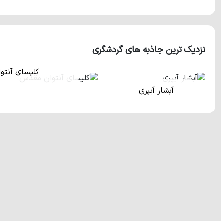
دارد.
جاذبه‌های طبیعی و اماکن دیدنی شهر رویان
شهر رویان به دلیل برخورداری از سواحل زیبا، پوشش جنگلی و ن
می‌شود. پارک جنگلی رویان با مس
نزدیک ترین جاذبه های گردشگری
پلاژهای مردانه و زنانه و ویلاهای خوش‌ساخت زیادی که در نزدیک
سواحل کشور به حساب می‌آیند. آبشار آب پری، آبشار حرام او، کوه س
کلیسای آنت
تماشایی هستند که در نزدیکی شهر رویان واقع شده‌اند.
آبشار آبپری
دریاچه آویدر 
مسیر دسترسی به رویان
جاده هراز به آمل، محمودآباد، نور، ابتدای جاده نور-نوشهر
جاده کندوان- چالوس- نوشهر- بعد از سیسنگان
فاصله از نوشهر: 42 کیلومتر
فاصله از نور: 2 کیلومتر