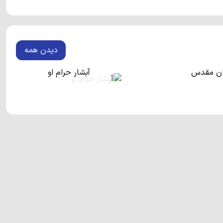
احیه کوهستانی، یکی از پربازدیدترین مناطق شمال کشور محسوب
احت 205 هکتار و امکانات رفاهی متعدد، در ابتدای مسیر کوهستانی قرار دارد. به دلیل وجود
دیدن همه
ی دریا واقع شده است، در ایام تعطیل سواحل رویان از شلوغ‌ترین
وردار، بازار روس‌ها، دریاچه آویدر، روستای وازک و ... از مناطق
وان مقدس
آبشار حرام او
در غرب رویان