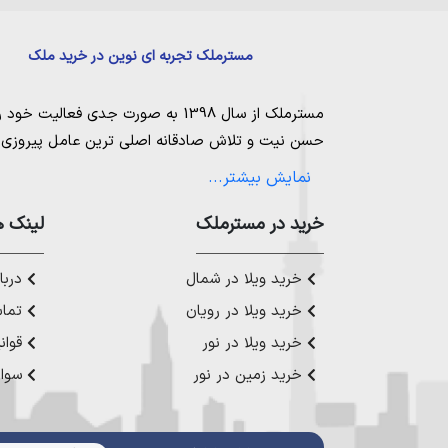
مسترملک تجربه ای نوین در خرید ملک
مسترملک
از سال 1398 به صورت جدی فعالیت خود را آغاز کرد. ما در مجموعه
حسن نیت و تلاش صادقانه اصلی ترین عامل پیروزی و 
مساعی خویش را به کار میگیریم تا بتوانیم با صداقت ک
نمایش بیشتر...
بیاوریم. مسترملک صرفاً در شهر های مرکزی مازندران
ملک در شمال
،
خرید در مستر‌ملک
خرید زمین در نور
،
خرید زمین در چ
لینک ه
رویان
،
خرید زمین در محمودآباد
و همینطور
خرید وی
چمستان
،
خرید ویلا در نوشهر
،
خرید ویلا در محمودآ
خرید ویلا در شمال
دربار
عزیز خدمت کنیم.
خرید ویلا در رویان
تماس
خرید ویلا در نور
قوان
خرید زمین در نور
سوال