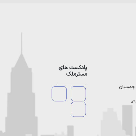
پادکست های
مسترملک
09