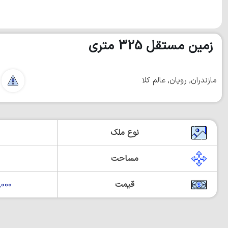
زمين مستقل 325 متري
مازندران, رویان, عالم کلا
نوع ملک
مساحت
قیمت
00,000