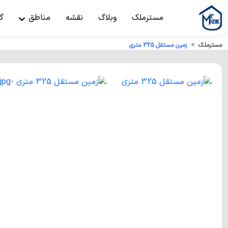
مسترملک
وبلاگ
نقشه
مناطق
گ
مسترملک
زمين مستقل 325 متري