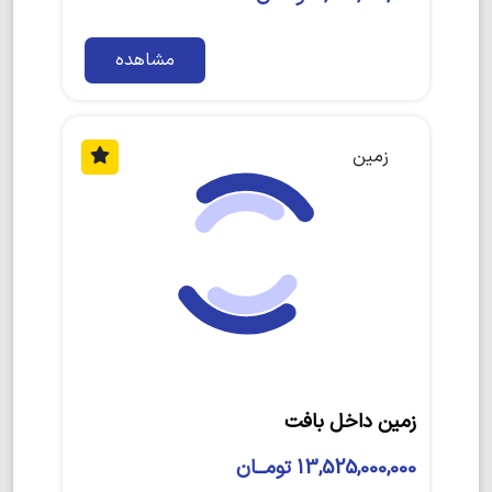
مشاهده
زمین
زمین داخل بافت
13,525,000,000 تومــان