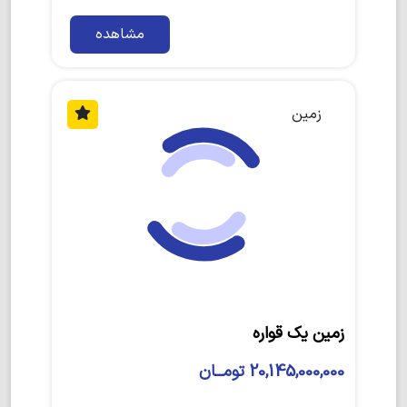
مشاهده
زمین
زمین یک قواره
20,145,000,000 تومــان