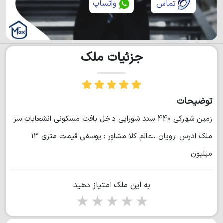
تماس
واتساپ
جزئیات ملک
توضیحات
زمين شهركي 440 سند شورايي داخل بافت مسكوني انشعابات سر
ملك ادرس :رويان ،،عالم كلا مشاور : يوسفي قيمت متري 13
ميليون
به این ملک امتیاز دهید
1 star
2 stars
3 stars
4 stars
5 stars