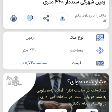
زمین شهرکی سنددار 440 متری
مازندران, رویان, عالم
کلا
نوع ملک
زمین
مساحت
440 متر
قیمت
5,720,000,000 تومــان
مشاوره میخوای؟
مسترملک در ساعات اداری آماده پاسخگویی
به شما عزیزان است. در ساعات غیر اداری
در واتساپ پیام بگذارید.