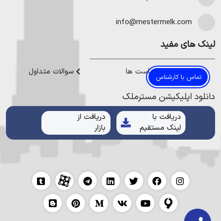
کارشناسان سایت «مستر ملک» آماده راهنمایی شما عزیزان
در نوشهر
،
خرید ویلا در محمودآباد
و
خرید ویلا در رویان
میتوانیم به
خواهند بود.
هموطنان عزیز خدمت کنیم.
info@mestermelk.com
لینک های مفید
قوانین و سیاست ها
سوالات متداول
تماس با کارشناس
دانلود اپلیکیشن مستر‌ملک
دریافت با
دریافت از
لینک مستقیم
بازار