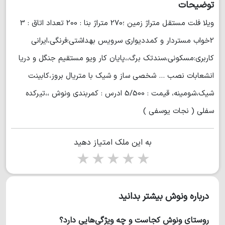
توضیحات
⁦ويلا فلت مستقل متراژ زمین ؛270 متراژ بنا : 200 تعداد اتاق : 3
2خواب مستردار و کمددیواری سرویس بهداشتی:فرنگی،ایراني
کاربری:مسکونی،سندتك برگ،،پايان كار ویو مستقیم جنگل و دریا
انشعابات نصب ... شخصی ساز و شیک با متریال بروز،کابینت
شیک،شومینه، قيمت : 5/500 ادرس : كمربندي ونوش ،،تيركده
سفلي ( نجات يوسفي )
به این ملک امتیاز دهید
1 star
2 stars
3 stars
4 stars
5 stars
درباره ونوش بیشتر بدانید
روستای ونوش کجاست و چه ویژگی‌هایی دارد؟