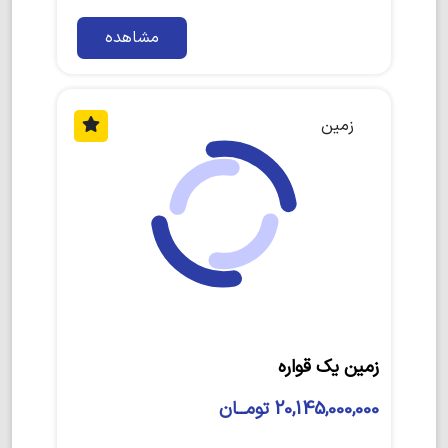
مشاهده
زمین
زمین یک قواره
20,145,000,000 تومــان