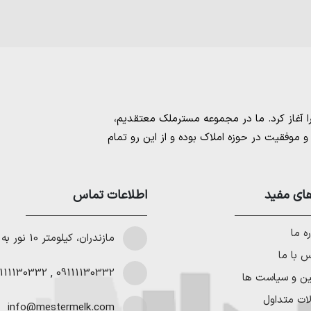
مسترملک
معتقدیم،
موفقیت در حوزه املاک بوده و از این رو تمام
امل بهترین ها را برای مشتریانمان به ارمغان
 خرید و فروش ملک انجام می‌دهد. برای
خرید
مستان
،
ای مفید
خرید زمین در نوشهر
،
خرید زمین در
اطلاعات تماس
لا در شمال
،
خرید ویلا در نور
،
خرید ویلا در
باد
و
خرید ویلا در رویان
میتوانیم به هموطنان
ه ما
مازندران، کیلومتر 10 نور به چمستان
 با ما
111130332
,
09111130332
ین و سیاست ها
ات متداول
info@mestermelk.com