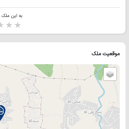
به این ملک 
tars
5 stars
موقعیت ملک