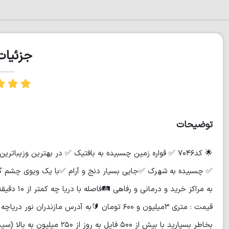
جزئیا
توضیحات
✅ چسبیده به شهرک ✅جایی بسیار دنج و آرام ✅با یک ویوی چشم گی
قیمت : متری ۳میلیون و ۶۰۰ تومان 🔰به آدرس مازن
بخاطر بسپارید با بیش از ۵۰۰ فایل به روز از ۲۵۰ میلیون به بالا (سیدرستم حسینی)