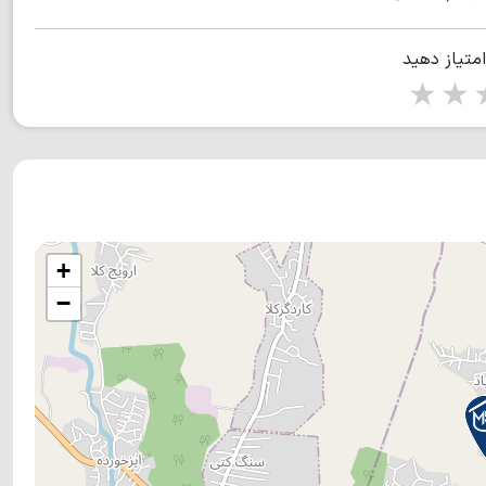
امتیاز دهید
1 star
2 stars
3 stars
4 s
+
−