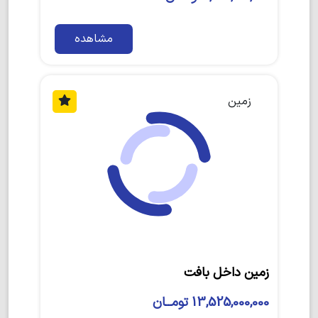
مشاهده
زمین
زمین داخل بافت
13,525,000,000 تومــان