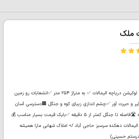
ت ملک
🌟 کد۷۰۴۶ ✅ قواره زمین چسبیده به بافتیک ✅ در بهترین وزیباترین لوکیشن دریاچه الیمالات ✅ به متراژ ۲۵۴ متر ✅انشعابات رو زمین
ر و حیرت آور ✅چشم اندازی زیبای کوه و جنگل 🏢دسترسی آسان
به مراکز خرید و درمانی و رفاهی 🛤️فاصله با دریا چه کمتر از ۱۰ دقیقه 🛣️فاصله تا جنگل کمتر از ۵ دقیقه ✅بایک قیمت بسیار مناسب 💰
دران نور دریاچه الیمالات دهکده سرسبز حاجی آباد /> املاک شهابی مارا همیشه