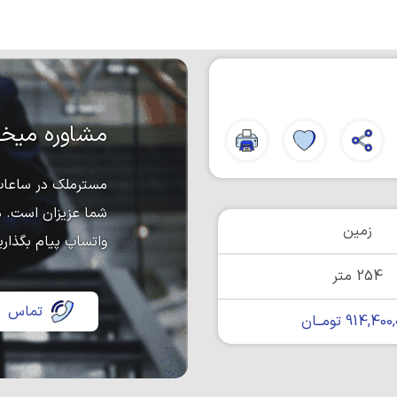
مشاوره میخو
مسترملک در ساعات 
شما عزیزان است. د
زمین
واتساپ پیام بگذاری
254 متر
تماس
914,40 تومــان