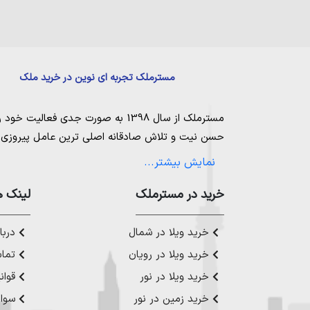
مسترملک تجربه ای نوین در خرید ملک
مسترملک
از سال 1398 به صورت جدی فعالیت خود را آغاز کرد. ما در مجموعه
حسن نیت و تلاش صادقانه اصلی ترین عامل پیروزی و 
مساعی خویش را به کار میگیریم تا بتوانیم با صداقت ک
نمایش بیشتر...
بیاوریم. مسترملک صرفاً در شهر های مرکزی مازندران
ملک در شمال
،
خرید در مستر‌ملک
خرید زمین در نور
،
خرید زمین در چ
لینک ه
رویان
،
خرید زمین در محمودآباد
و همینطور
خرید وی
چمستان
،
خرید ویلا در نوشهر
،
خرید ویلا در محمودآ
خرید ویلا در شمال
دربار
عزیز خدمت کنیم.
خرید ویلا در رویان
تماس
خرید ویلا در نور
قوان
خرید زمین در نور
سوال