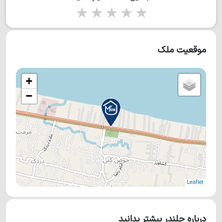
1 star
2 stars
3 stars
4 stars
5 stars
موقعیت ملک
+
−
Leaflet
درباره چلندر بیشتر بدانید