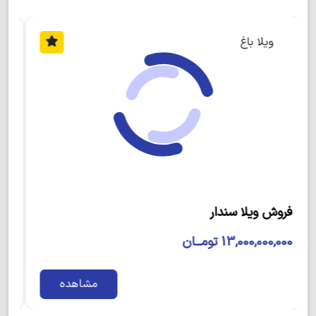
دهستان بلده کجور واقع شده است.
نزدیک ترین روستا ها به این روستا، روستا های حوض کتی،
ویلا باغ
ملکار، حمزه ده، دزدک، انارور و ملا کلا هستند.
این روستا در فاصله 18 کیلومتری شهرستان نوشهر و در
منطقه ای زیبا و پوشیده از درختان زیبا واقع شده است.
برای دسترسی به شهر رویان، کافیست که 28 دقیقه به
سمت شرق رانندگی کنید و بعد از طی مسافت 28 کیلومتری،
به این شهرستان زیبا برسید.
با توجه به سرشماری که سال 95 صورت گرفته است،
جمعیت این روستا در 315 خانوار، حدود 1427 نفر برآورد
ویلا باغ لوکس و لاکچری فول مبله
شده است.
32,000,000,000 تومــان
بیشتر مردمان بومی این منطقه به کشاورزی و شالیکاری
مشغولند.
مشاهده
لازم به ذکر است که زیبایی این روستا و موقعیت مکانی
عالی آن باعث شده است تا جمعیت قابل توجهی نیز به این