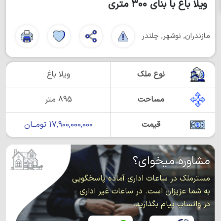
ویلا باغ با بنای ۳۰۰ متری
مازندران, نوشهر, چلندر
نوع ملک
ویلا باغ
مساحت
895 متر
قیمت
17,900,000,000 تومــان
مشاوره میخوای؟
مسترملک در ساعات اداری آماده پاسخگویی
به شما عزیزان است. در ساعات غیر اداری
در واتساپ پیام بگذارید.