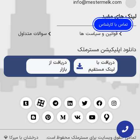
هموطنان عزیز خدمت کنیم.
info@mestermelk.com
برای خرید ویلا در چلندر، این روستای معروف و زیبا، اولین
لینک های مفید
قدم ارتباط با دهیاری است تا بتوانید از اطلاعات زمین های
تماس با کارشناس
آن منطقه اطلاعات کافی را بدست آورید.
قوانین و سیاست ها
سوالات متداول
تماس با مشاوران مستر ملک به شما کمک می کند تا
بتوانید بهترین مسیر برای ارتباط با دهیاری را بشناسید و
دانلود اپلیکیشن مستر‌ملک
تیمی قدرتمند برای خرید ویلا در روستای چلندر در کنار خود
داشته باشید.
دریافت با
دریافت از
لینک مستقیم
بازار
چلندر
تمامی حقوق وبسایت برای
مسترملک
محفوظ است.
درخشان با
میرکا
💎