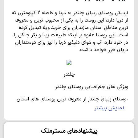
نزدیکی روستای زیبای چلندر به دریا و فاصله 2 کیلومتری که
از دریا دارد، این روستا را به یکی از محبوب ترین و معروف
ترین مناطق استان مازندران برای خرید ویلا تبدیل کرده
است. این روستا علاوه بر اینکه طبیعت زیبا و بکر جنگل را
در خود دارد، آب و هوای دلپذیر دریا را نیز برای دوستداران
دریای خزر خواهد داشت.
چلندر
ویژگی های جغرافیایی روستای چلندر
روستای زیبای چلندر از معروف ترین روستای های استان
مازندران است. حتما در سفر به این استان، با روستای زیبا
نمایش بیشتر
و معروف چلندر برخورد داشته اید و نام این روستا به گوش
شما آشنا است.
پیشنهادهای مسترملک
روستای چلندر در بخش مرکزی شهرستان نوشهر و در