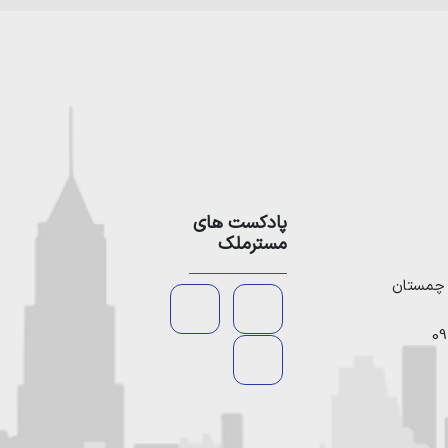
پادکست های
مسترملک
09