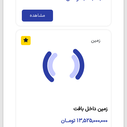
مشاهده
زمین
زمین داخل بافت
13,525,000,000 تومــان