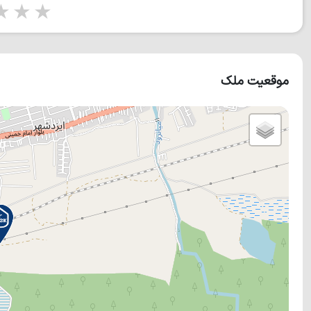
tars
5 stars
موقعیت ملک