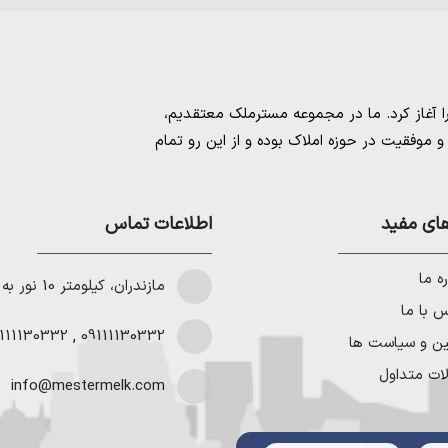
مسترملک
معتقدیم،
موفقیت در حوزه املاک بوده و از این رو تمام
امل بهترین ها را برای مشتریانمان به ارمغان
 خرید و فروش ملک انجام می‌دهد. برای
خرید
مستان
،
ای مفید
خرید زمین در نوشهر
،
خرید زمین در
اطلاعات تماس
لا در شمال
،
خرید ویلا در نور
،
خرید ویلا در
باد
و
خرید ویلا در رویان
میتوانیم به هموطنان
ه ما
مازندران، کیلومتر 10 نور به چمستان
 با ما
111130332
,
09111130332
ین و سیاست ها
ات متداول
info@mestermelk.com