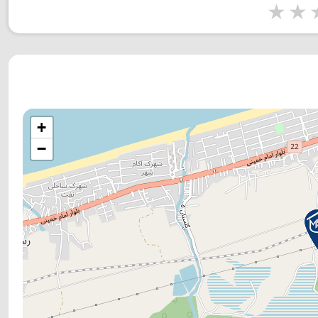
1 star
2 stars
3 stars
4 s
+
−