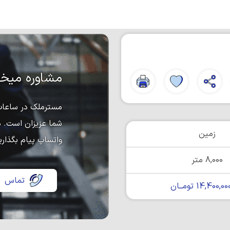
مشاوره میخو
مسترملک در ساعات 
شما عزیزان است. د
زمین
واتساپ پیام بگذاری
8,000 متر
تماس
14,400, تومــان