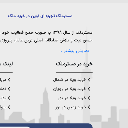
مسترملک تجربه ای نوین در خرید ملک
مسترملک
از سال 1398 به صورت جدی فعالیت خود را آغاز کرد. ما در مجموعه
حسن نیت و تلاش صادقانه اصلی ترین عامل پیروزی و 
مساعی خویش را به کار میگیریم تا بتوانیم با صداقت ک
نمایش بیشتر...
بیاوریم. مسترملک صرفاً در شهر های مرکزی مازندران
ملک در شمال
،
خرید در مستر‌ملک
خرید زمین در نور
،
خرید زمین در چ
لینک ه
رویان
،
خرید زمین در محمودآباد
و همینطور
خرید وی
چمستان
،
خرید ویلا در نوشهر
،
خرید ویلا در محمودآ
خرید ویلا در شمال
دربار
عزیز خدمت کنیم.
خرید ویلا در رویان
تماس
خرید ویلا در نور
قوان
خرید زمین در نور
سوال