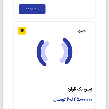
مشاهده
زمین
زمین یک قواره
20,145,000,000 تومــان