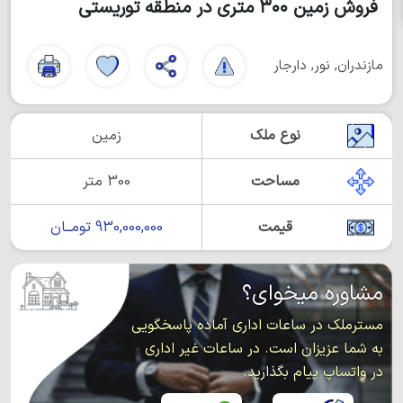
فروش زمین ۳۰۰ متری در منطقه توریستی
مازندران, نور, دارجار
نوع ملک
زمین
مساحت
300 متر
قیمت
930,000,000 تومــان
مشاوره میخوای؟
مسترملک در ساعات اداری آماده پاسخگویی
به شما عزیزان است. در ساعات غیر اداری
در واتساپ پیام بگذارید.