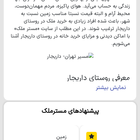
زندگی به حساب می‌آید. هوای پاکیزه، مردم مهمان‌دوست،
محیط آرام و البته قیمت نسبتا مناسب زمین نسبت به
شهر، باعث شده افراد زیادی به خرید ملک در روستای
داریجار ترغیب شوند. در این مطلب از سایت «مستر ملک»
با اماکن دیدنی و مزایای خرید خانه در روستای داریجار آشنا
می‌شویم.
معرفی روستای داریجار
نمایش بیشتر
روستای داریجار در 3.5 کیلومتری شهر نور در استان
مازندران واقع شده است. داریجار روستایی در دل جنگل
است که سه طرف آن با پوشش جنگلی احاطه شده و ورود
پیشنهادهای مسترملک
به آن از طریق روستای گنج یاب صورت می‌گیرد. در آخرین
سرشماری، جمعیت داریجار 196 نفر اعلام شده است و به
دلیل تراکم جمعیتی پایین، مکانی آرام و دلنشین برای زندگی
محسوب می‌شود. وجود چندین شهرک برند از جمله شهرک
زمین