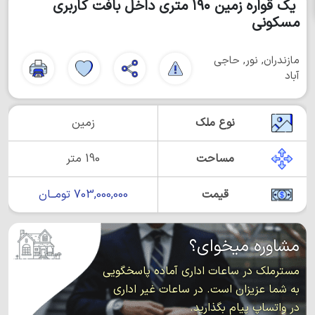
یک قواره زمین ۱۹۰ متری داخل بافت کاربری
مسکونی
مازندران, نور, حاجی
آباد
نوع ملک
زمین
مساحت
190 متر
قیمت
703,000,000 تومــان
مشاوره میخوای؟
مسترملک در ساعات اداری آماده پاسخگویی
به شما عزیزان است. در ساعات غیر اداری
در واتساپ پیام بگذارید.