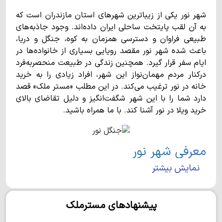
شهر نور یکی از زیباترین شهرهای استان مازندران است که
به آن لقب پایتخت ساحلی ایران داده‌اند. وجود جاذبه‌های
طبیعی فراوان و دسترسی همزمان به کوه، جنگل و دریا،
باعث شده شهر نور مقصد رویایی بسیاری از خانواده‌ها در
ایام سفر قرار گیرد. همچنین زندگی در طبیعت منحصربه‌فرد
درکنار مردم مهمان‌نواز این شهر، افراد زیادی را به خرید
خانه در نور ترغیب می‌کند. در این مطلب «مستر ملک» قصد
دارد شما را با این شهر شگفت‌انگیز و دلیل تقاضای بالای
خرید ویلا در نور آشنا کند. با ما همراه باشید.
معرفی شهر نور
نمایش بیشتر
شهر نور در بخش مرکزی شهرستانی به همین نام واقع شده
است و با وسعت 974 کیلومترمربع، تقریبا 27هزار نفر
جمعیت دارد. این شهر به صورت خطی در جنوب دریای خزر
پیشنهادهای مسترملک
کشیده شده است و از شرق به ایزدشهر و از غرب به شهر
رویان محدود می‌شود.