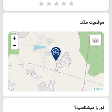
1 star
2 stars
3 stars
4 stars
5 stars
موقعیت ملک
+
−
Leaflet
نور را میشناسید؟