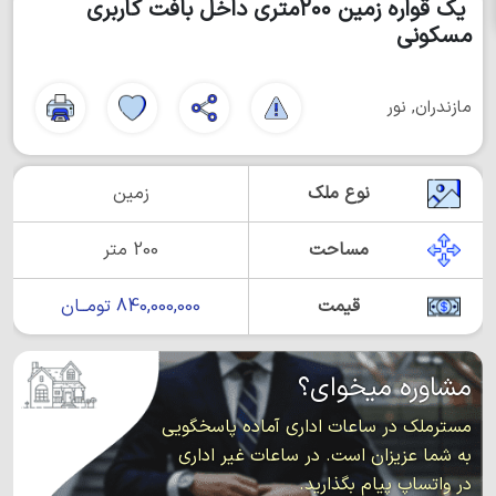
یک قواره زمین ۲۰۰متری داخل بافت کاربری
مسکونی
مازندران, نور
نوع ملک
زمین
مساحت
200 متر
قیمت
840,000,000 تومــان
مشاوره میخوای؟
مسترملک در ساعات اداری آماده پاسخگویی
به شما عزیزان است. در ساعات غیر اداری
در واتساپ پیام بگذارید.