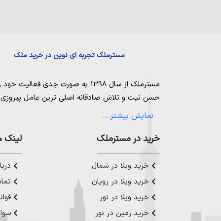
مسترملک تجربه ای نوین در خرید ملک
مسترملک
از سال 1398 به صورت جدی فعالیت خود را آغاز کرد. ما در مجموعه
حسن نیت و تلاش صادقانه اصلی ترین عامل پیروزی و 
مساعی خویش را به کار میگیریم تا بتوانیم با صداقت ک
نمایش بیشتر...
بیاوریم. مسترملک صرفاً در شهر های مرکزی مازندران
ملک در شمال
،
خرید در مستر‌ملک
خرید زمین در نور
،
خرید زمین در چ
لینک ه
رویان
،
خرید زمین در محمودآباد
و همینطور
خرید وی
چمستان
،
خرید ویلا در نوشهر
،
خرید ویلا در محمودآ
خرید ویلا در شمال
دربار
عزیز خدمت کنیم.
خرید ویلا در رویان
تماس
خرید ویلا در نور
قوان
خرید زمین در نور
سوال