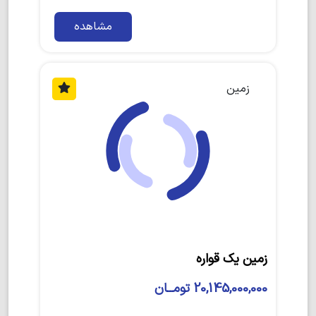
مشاهده
زمین
زمین یک قواره
20,145,000,000 تومــان