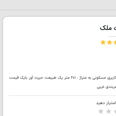
ت ملک
یک ویوی باورنکردنی چشم انداز جنگلی یک قطعه زمین داخل بافت کاربری مسکونی به متراژ : ۲۰۱ متر یک طبیعت حیرت آور بایک قیمت
امتیاز دهید
1 star
2 stars
3 stars
4 s