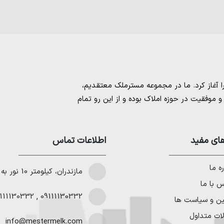
مسترملک
معتقدیم،
موفقیت در حوزه املاک بوده و از این رو تمام
امل بهترین ها را برای مشتریانمان به ارمغان
 خرید و فروش ملک انجام می‌دهد. برای
خرید
مستان
،
ای مفید
خرید زمین در نوشهر
،
خرید زمین در
اطلاعات تماس
لا در شمال
،
خرید ویلا در نور
،
خرید ویلا در
باد
و
خرید ویلا در رویان
میتوانیم به هموطنان
ه ما
مازندران، کیلومتر 10 نور به چمستان
 با ما
111130332
,
09111130332
ین و سیاست ها
ات متداول
info@mestermelk.com