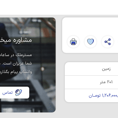
مشاوره میخو
مسترملک در ساعات 
شما عزیزان است. د
زمین
واتساپ پیام بگذاری
201 متر
تماس
1,206,0 تومــان