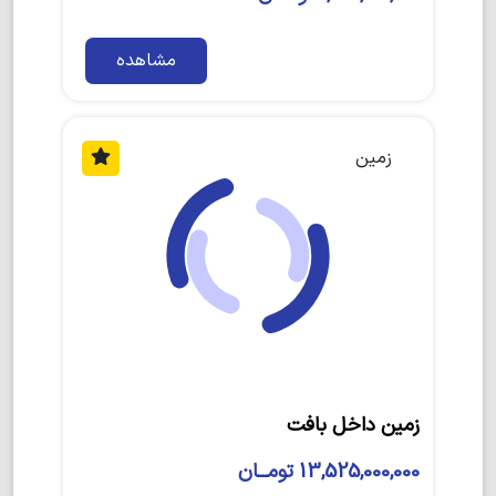
مشاهده
زمین
زمین داخل بافت
13,525,000,000 تومــان