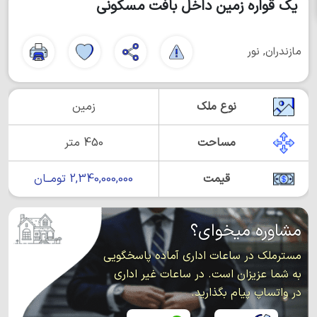
یک قواره زمین داخل بافت مسکونی
مازندران, نور
نوع ملک
زمین
مساحت
450 متر
قیمت
2,340,000,000 تومــان
مشاوره میخوای؟
مسترملک در ساعات اداری آماده پاسخگویی
به شما عزیزان است. در ساعات غیر اداری
در واتساپ پیام بگذارید.