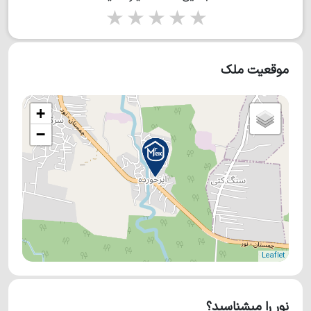
1 star
2 stars
3 stars
4 stars
5 stars
موقعیت ملک
+
−
Leaflet
نور را میشناسید؟