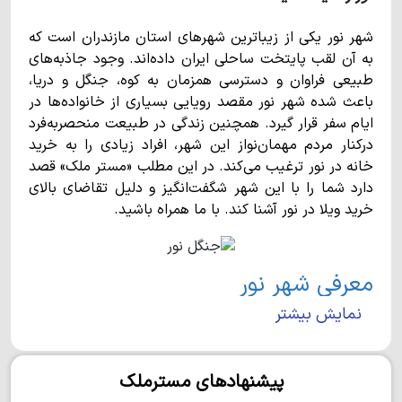
شهر نور یکی از زیباترین شهرهای استان مازندران است که
به آن لقب پایتخت ساحلی ایران داده‌اند. وجود جاذبه‌های
طبیعی فراوان و دسترسی همزمان به کوه، جنگل و دریا،
باعث شده شهر نور مقصد رویایی بسیاری از خانواده‌ها در
ایام سفر قرار گیرد. همچنین زندگی در طبیعت منحصربه‌فرد
درکنار مردم مهمان‌نواز این شهر، افراد زیادی را به خرید
خانه در نور ترغیب می‌کند. در این مطلب «مستر ملک» قصد
دارد شما را با این شهر شگفت‌انگیز و دلیل تقاضای بالای
خرید ویلا در نور آشنا کند. با ما همراه باشید.
معرفی شهر نور
نمایش بیشتر
شهر نور در بخش مرکزی شهرستانی به همین نام واقع شده
است و با وسعت 974 کیلومترمربع، تقریبا 27هزار نفر
جمعیت دارد. این شهر به صورت خطی در جنوب دریای خزر
پیشنهادهای مسترملک
کشیده شده است و از شرق به ایزدشهر و از غرب به شهر