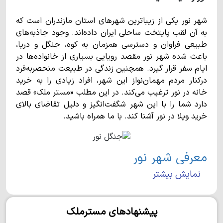
شهر نور یکی از زیباترین شهرهای استان مازندران است که
به آن لقب پایتخت ساحلی ایران داده‌اند. وجود جاذبه‌های
طبیعی فراوان و دسترسی همزمان به کوه، جنگل و دریا،
باعث شده شهر نور مقصد رویایی بسیاری از خانواده‌ها در
ایام سفر قرار گیرد. همچنین زندگی در طبیعت منحصربه‌فرد
درکنار مردم مهمان‌نواز این شهر، افراد زیادی را به خرید
خانه در نور ترغیب می‌کند. در این مطلب «مستر ملک» قصد
دارد شما را با این شهر شگفت‌انگیز و دلیل تقاضای بالای
خرید ویلا در نور آشنا کند. با ما همراه باشید.
معرفی شهر نور
نمایش بیشتر
شهر نور در بخش مرکزی شهرستانی به همین نام واقع شده
است و با وسعت 974 کیلومترمربع، تقریبا 27هزار نفر
جمعیت دارد. این شهر به صورت خطی در جنوب دریای خزر
پیشنهادهای مسترملک
کشیده شده است و از شرق به ایزدشهر و از غرب به شهر