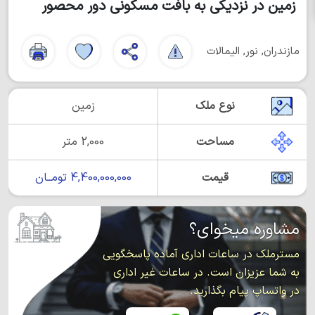
زمین در نزدیکی به بافت مسکونی دور محصور
مازندران, نور, الیمالات
نوع ملک
زمین
مساحت
2,000 متر
قیمت
4,400,000,000 تومــان
مشاوره میخوای؟
مسترملک در ساعات اداری آماده پاسخگویی
به شما عزیزان است. در ساعات غیر اداری
در واتساپ پیام بگذارید.