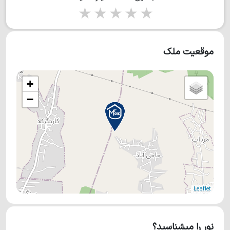
1 star
2 stars
3 stars
4 stars
5 stars
موقعیت ملک
+
−
Leaflet
نور را میشناسید؟