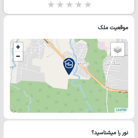
1 star
2 stars
3 stars
4 stars
5 stars
موقعیت ملک
+
−
Leaflet
نور را میشناسید؟