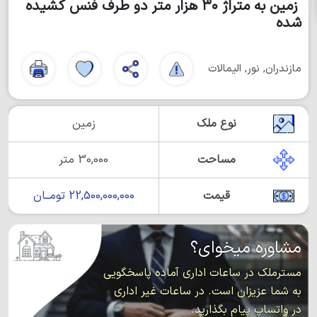
زمین به متراژ ۳۰ هزار متر دو طرف فنس کشیده
شده
مازندران, نور, الیمالات
نوع ملک
زمین
مساحت
30,000 متر
قیمت
22,500,000,000 تومــان
مشاوره میخوای؟
مسترملک در ساعات اداری آماده پاسخگویی
به شما عزیزان است. در ساعات غیر اداری
در واتساپ پیام بگذارید.