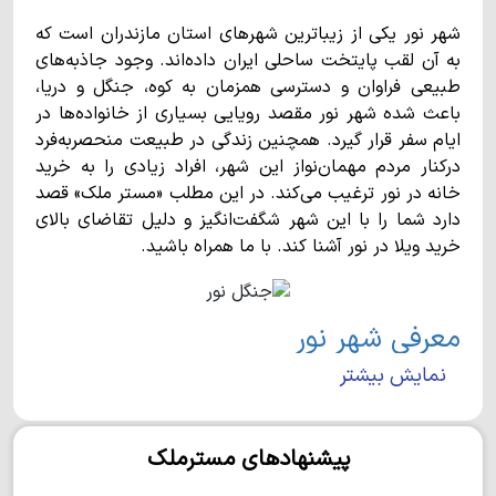
شهر نور یکی از زیباترین شهرهای استان مازندران است که
به آن لقب پایتخت ساحلی ایران داده‌اند. وجود جاذبه‌های
طبیعی فراوان و دسترسی همزمان به کوه، جنگل و دریا،
باعث شده شهر نور مقصد رویایی بسیاری از خانواده‌ها در
ایام سفر قرار گیرد. همچنین زندگی در طبیعت منحصربه‌فرد
درکنار مردم مهمان‌نواز این شهر، افراد زیادی را به خرید
خانه در نور ترغیب می‌کند. در این مطلب «مستر ملک» قصد
دارد شما را با این شهر شگفت‌انگیز و دلیل تقاضای بالای
خرید ویلا در نور آشنا کند. با ما همراه باشید.
معرفی شهر نور
نمایش بیشتر
شهر نور در بخش مرکزی شهرستانی به همین نام واقع شده
است و با وسعت 974 کیلومترمربع، تقریبا 27هزار نفر
جمعیت دارد. این شهر به صورت خطی در جنوب دریای خزر
پیشنهادهای مسترملک
کشیده شده است و از شرق به ایزدشهر و از غرب به شهر
رویان محدود می‌شود.