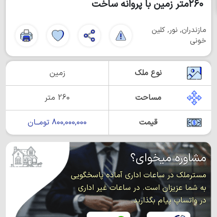
۲۶۰متر زمین با پروانه ساخت
مازندران, نور, کلین
خونی
نوع ملک
زمین
مساحت
260 متر
قیمت
800,000,000 تومــان
مشاوره میخوای؟
مسترملک در ساعات اداری آماده پاسخگویی
به شما عزیزان است. در ساعات غیر اداری
در واتساپ پیام بگذارید.