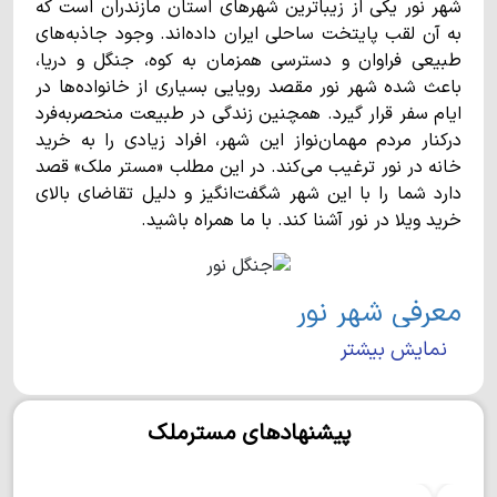
شهر نور یکی از زیباترین شهرهای استان مازندران است که
به آن لقب پایتخت ساحلی ایران داده‌اند. وجود جاذبه‌های
طبیعی فراوان و دسترسی همزمان به کوه، جنگل و دریا،
باعث شده شهر نور مقصد رویایی بسیاری از خانواده‌ها در
ایام سفر قرار گیرد. همچنین زندگی در طبیعت منحصربه‌فرد
درکنار مردم مهمان‌نواز این شهر، افراد زیادی را به خرید
خانه در نور ترغیب می‌کند. در این مطلب «مستر ملک» قصد
دارد شما را با این شهر شگفت‌انگیز و دلیل تقاضای بالای
خرید ویلا در نور آشنا کند. با ما همراه باشید.
معرفی شهر نور
نمایش بیشتر
شهر نور در بخش مرکزی شهرستانی به همین نام واقع شده
است و با وسعت 974 کیلومترمربع، تقریبا 27هزار نفر
جمعیت دارد. این شهر به صورت خطی در جنوب دریای خزر
پیشنهادهای مسترملک
کشیده شده است و از شرق به ایزدشهر و از غرب به شهر
رویان محدود می‌شود.