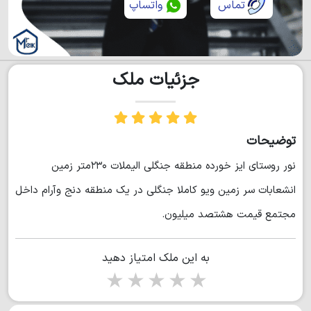
تماس
واتساپ
جزئیات ملک
توضیحات
نور روستای ایز خورده منطقه جنگلی الیملات ۲۳۰متر زمین
انشعابات سر زمین ویو کاملا جنگلی در یک منطقه دنج وآرام داخل
مجتمع قیمت هشتصد میلیون.
به این ملک امتیاز دهید
1 star
2 stars
3 stars
4 stars
5 stars