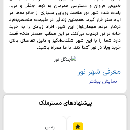
طبیعی فراوان و دسترسی همزمان به کوه، جنگل و دریا،
باعث شده شهر نور مقصد رویایی بسیاری از خانواده‌ها در
ایام سفر قرار گیرد. همچنین زندگی در طبیعت منحصربه‌فرد
درکنار مردم مهمان‌نواز این شهر، افراد زیادی را به خرید
خانه در نور ترغیب می‌کند. در این مطلب «مستر ملک» قصد
دارد شما را با این شهر شگفت‌انگیز و دلیل تقاضای بالای
خرید ویلا در نور آشنا کند. با ما همراه باشید.
معرفی شهر نور
نمایش بیشتر
شهر نور در بخش مرکزی شهرستانی به همین نام واقع شده
است و با وسعت 974 کیلومترمربع، تقریبا 27هزار نفر
جمعیت دارد. این شهر به صورت خطی در جنوب دریای خزر
پیشنهادهای مسترملک
کشیده شده است و از شرق به ایزدشهر و از غرب به شهر
رویان محدود می‌شود.
جاذبه‌های طبیعی و اماکن تاریخی شهر
زمین