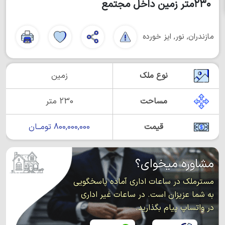
۲۳۰متر زمین داخل مجتمع
مازندران, نور, ایز خورده
نوع ملک
زمین
مساحت
230 متر
قیمت
800,000,000 تومــان
مشاوره میخوای؟
مسترملک در ساعات اداری آماده پاسخگویی
به شما عزیزان است. در ساعات غیر اداری
در واتساپ پیام بگذارید.