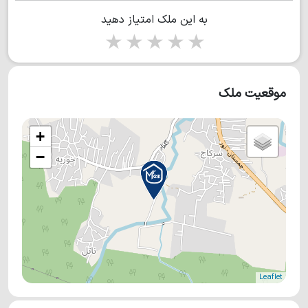
به این ملک امتیاز دهید
1 star
2 stars
3 stars
4 stars
5 stars
موقعیت ملک
+
−
Leaflet