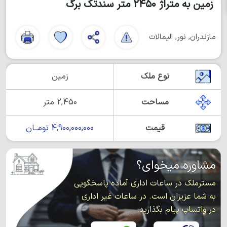
زمین به متراژ ۲۴۵۰ متر سندتک برگ
مازندران, نور, الیمالات
نوع ملک
زمین
مساحت
2,450 متر
قیمت
4,900,000,000 تومــان
مشاوره میخوای؟
مسترملک در ساعات اداری آماده پاسخگویی
به شما عزیزان است. در ساعات غیر اداری
در واتساپ پیام بگذارید.