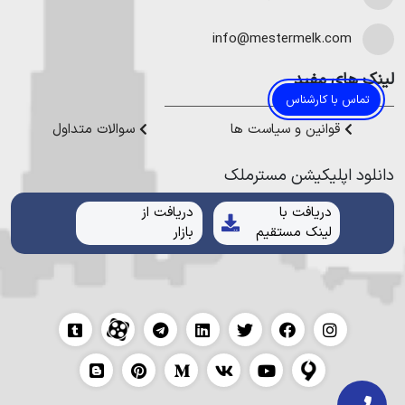
در نوشهر
،
خرید ویلا در محمودآباد
و
خرید ویلا در رویان
میتوانیم به
هموطنان عزیز خدمت کنیم.
info@mestermelk.com
لینک های مفید
تماس با کارشناس
قوانین و سیاست ها
سوالات متداول
دانلود اپلیکیشن مستر‌ملک
دریافت با
دریافت از
لینک مستقیم
بازار