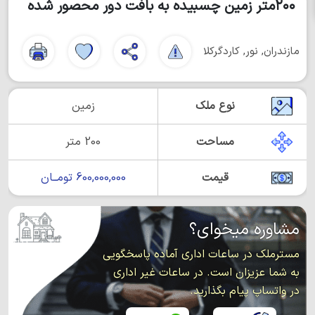
۲۰۰متر زمین چسبیده به بافت دور محصور شده
مازندران, نور, کاردگرکلا
نوع ملک
زمین
مساحت
200 متر
قیمت
600,000,000 تومــان
مشاوره میخوای؟
مسترملک در ساعات اداری آماده پاسخگویی
به شما عزیزان است. در ساعات غیر اداری
در واتساپ پیام بگذارید.