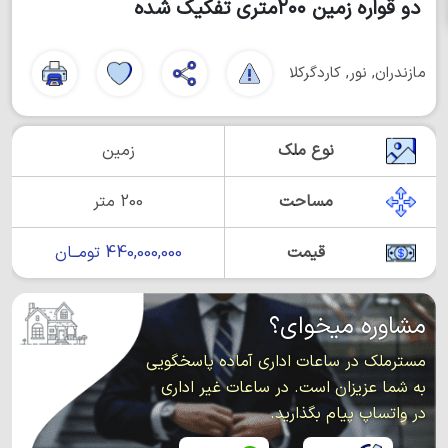
دو قواره زمین ۲۰۰متری تفکیک شده
مازندران, نور, کاردگرکلا
نوع ملک
زمین
مساحت
200 متر
قیمت
440,000,000 تومــان
مشاوره میخوای؟
مسترملک در ساعات اداری آماده پاسخگویی
به شما عزیزان است. در ساعات غیر اداری
در واتساپ پیام بگذارید.